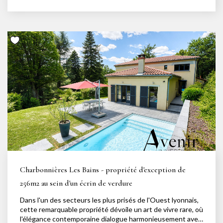
pièce de vie principale, aux lignes contemporaines, est
sublimée par une cheminée et une décoration raffinée. La
cuisine équipée, fonctionnelle et conviviale, communique
avec la salle à manger pour un quotidien fluide et
chaleureux. La maison se compose de 4 chambres, d'un
bureau et offre également la possibilité d'un studio
indépendant, parfait pour accueillir de la famille, des amis,
une jeune fille au pair. Le sous-sol est aussi un véritable
atout : il intègre une suite parentale, un espace salle de
sport, un bar et un coin cinéma/réception lounge pour
organiser de belles soirées. À l'extérieur, un terrain arboré
de près de 1 500 m² accueille une piscine élégante et de
belles terrasses ensoleillées, parfaites pour profiter des
beaux jours dans une intimité totale. Aucun travaux à
prévoir : chaque détail a été soigné pour offrir un niveau de
confort optimal dans un environnement résidentiel
privilégié. Votre contact privilégié : Jessica au 0643296301
/ jessica@avenir-investissement.fr
Charbonnières Les Bains - propriété d'exception de
256m2 au sein d'un écrin de verdure
Dans l'un des secteurs les plus prisés de l'Ouest lyonnais,
cette remarquable propriété dévoile un art de vivre rare, où
l'élégance contemporaine dialogue harmonieusement avec