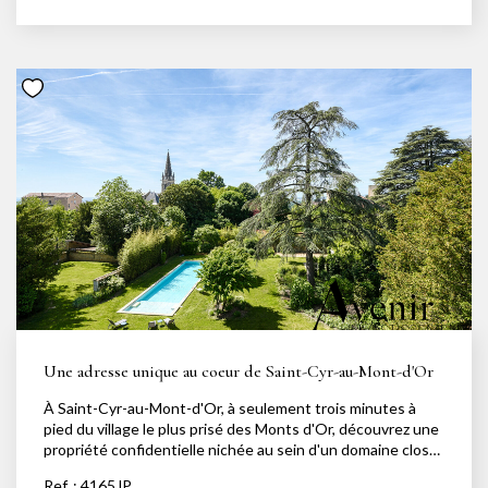
véranda ouverte sur un écrin de verdure. Profitez d'une
belle terrasse et d'une piscine chauffée de 16 x 4 m.Un
majestueux escalier central vous mènera à l'espace nuit,
comprenant 6 chambres : une master bedroom avec
bureau, dressing et salle de bains privative, 2 suites avec
chacune leur salle de bains, ainsi que 3 autres chambres
partageant une salle de bains.Alliant le charme de l'ancien
à un confort moderne, cette propriété est idéale pour
accueillir vos réceptions en toute élégance.En annexe,
vous disposerez d'une maison de gardien de 70 m², d'un
atelier, d'un pigeonnier et d'un terrain de pétanque.
Équipements : Climatisation réversible Chauffage au sol
dans toute la maison Système de sécurité dernière
génération Domotique avancée Pour plus d'informations,
contactez Angélique au 06.63.94.61.61.
Une adresse unique au coeur de Saint-Cyr-au-Mont-d'Or
À Saint-Cyr-au-Mont-d'Or, à seulement trois minutes à
pied du village le plus prisé des Monts d'Or, découvrez une
propriété confidentielle nichée au sein d'un domaine clos
et préservé de 3 944 m². Cette demeure du XIXe siècle a
Ref. : 4165JP