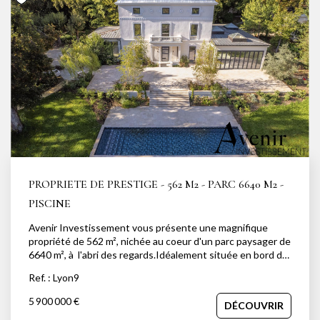
NOTRE AGENCE
Notre équipe
Notre actu
Notre magazine
Nos partenaires
Nous rejoindre
PROPRIETE DE PRESTIGE - 562 M2 - PARC 6640 M2 -
VENDRE
PISCINE
Estimer votre bien
Avenir Investissement vous présente une magnifique
propriété de 562 m², nichée au coeur d'un parc paysager de
Nos biens vendus
6640 m², à l'abri des regards.Idéalement située en bord de
Saône, dans un cadre secret et bucolique, cette demeure
Ref. : Lyon9
allie luxe, confort et sécurité grâce à sa rénovation
soignée.Dès votre entrée, vous serez séduit par une
CONTACT
5 900 000 €
DÉCOUVRIR
somptueuse pièce de vie de 200 m², complétée par une