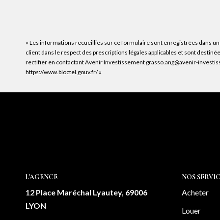
« Les informations recueillies sur ce formulaire sont enregistrées dans un
client dans le respect des prescriptions légales applicables et sont destin
rectifier en contactant Avenir Investissement grasso.ang@avenir-investisse
https://www.bloctel.gouv.fr/
»
L'AGENCE
NOS SERVIC
12 Place Maréchal Lyautey, 69006
Acheter
LYON
Louer