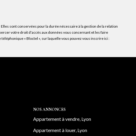
Elles sont conservées pour la durée nécessaire à la gestion de la relation
exercer votre droit d'accès aux données vous concernant et les faire
léphonique « Bloctel », sur laquelle vous pouvez vous inscrire ici :
NOS ANNONCES
Appartement à vendre, Lyon
Appartement à louer, Lyon