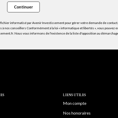
Continuer
 fichier informatisé par Avenir Investissement pour gérer votre demande de contact. 
ées à nos conseillers Conformément à la loi « informatique et libertés », vous pouvez 
ment.fr. Nous vous informons de l'existence de la liste d'opposition au démarchage té
ES
LIENS UTILES
Mon compte
Nos honoraires