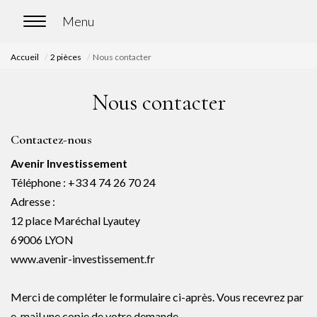
Accueil
2 pièces
Nous contacter
ACCUEIL
Nous contacter
ACHETER
Contactez-nous
Nos biens en vente
Avenir Investissement
Chasse immobilière
Téléphone :
+33 4 74 26 70 24
Adresse :
LOUER
12 place Maréchal Lyautey
69006
LYON
Nos biens en location
www.avenir-investissement.fr
Nos biens loués
Merci de compléter le formulaire ci-après. Vous recevrez par
e-mail une copie de votre demande.