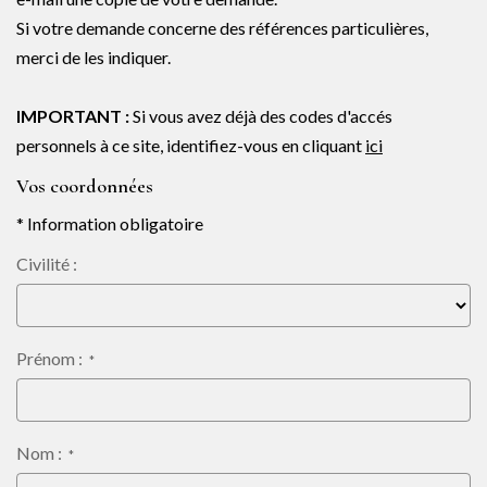
NOTRE AGENCE
Si votre demande concerne des références particulières,
Notre équipe
merci de les indiquer.
Notre actu
IMPORTANT :
Si vous avez déjà des codes d'accés
Notre magazine
personnels à ce site, identifiez-vous en cliquant
ici
Nos partenaires
Vos coordonnées
Nous rejoindre
* Information obligatoire
Civilité :
VENDRE
Estimer votre bien
Nos biens vendus
Prénom :
*
CONTACT
Nom :
*