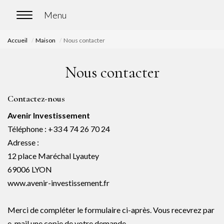
Accueil
Maison
Nous contacter
ACCUEIL
Nous contacter
ACHETER
Contactez-nous
Nos biens en vente
Avenir Investissement
Chasse immobilière
Téléphone :
+33 4 74 26 70 24
Adresse :
12 place Maréchal Lyautey
LOUER
69006
LYON
Nos biens en location
www.avenir-investissement.fr
Nos biens loués
Merci de compléter le formulaire ci-après. Vous recevrez par
e-mail une copie de votre demande.