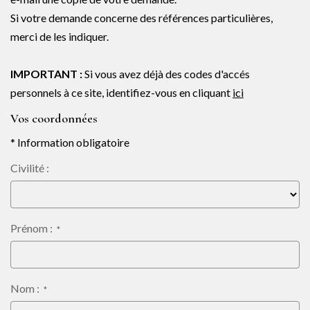
NOTRE AGENCE
Si votre demande concerne des références particulières,
merci de les indiquer.
Notre équipe
Notre actu
IMPORTANT :
Si vous avez déjà des codes d'accés
Notre magazine
personnels à ce site, identifiez-vous en cliquant
ici
Nos partenaires
Vos coordonnées
Nous rejoindre
* Information obligatoire
Civilité :
VENDRE
Estimer votre bien
Prénom :
*
Nos biens vendus
Nom :
*
CONTACT