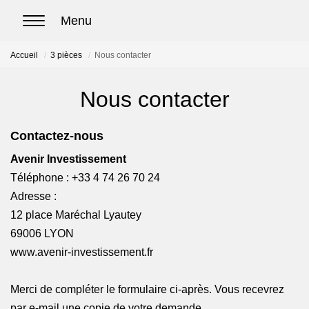
Accueil
3 pièces
Nous contacter
ACCUEIL
Nous contacter
ACHETER
Contactez-nous
Nos biens en vente
Avenir Investissement
Chasse immobilière
Téléphone :
+33 4 74 26 70 24
Adresse :
LOUER
12 place Maréchal Lyautey
69006
LYON
Nos biens en location
www.avenir-investissement.fr
Nos biens loués
Merci de compléter le formulaire ci-après. Vous recevrez par
e-mail une copie de votre demande.