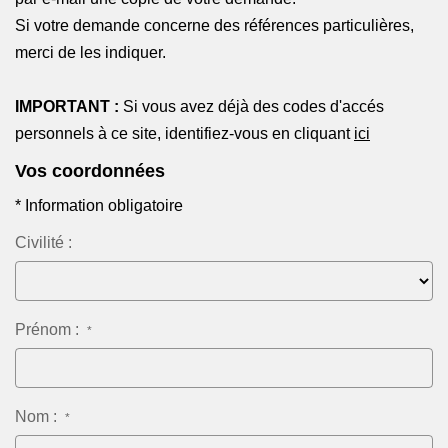
NOTRE AGENCE
Si votre demande concerne des références particulières,
Notre équipe
merci de les indiquer.
Notre actu
Si vous avez déjà des codes d'accés
IMPORTANT :
Notre magazine
personnels à ce site, identifiez-vous en cliquant
ici
Nos partenaires
Vos coordonnées
Nous rejoindre
* Information obligatoire
Civilité :
VENDRE
Estimer votre bien
Nos biens vendus
Prénom :
*
CONTACT
Nom :
*