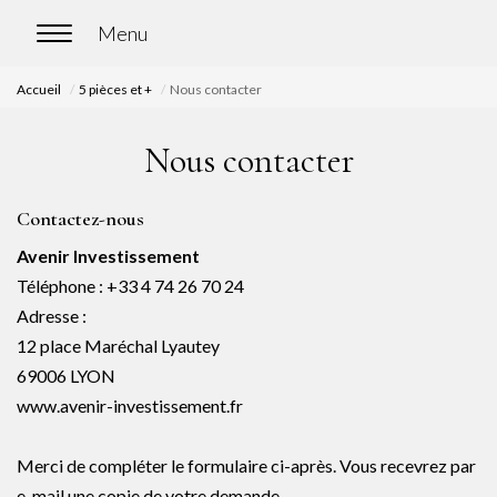
Accueil
5 pièces et +
Nous contacter
ACCUEIL
Nous contacter
ACHETER
Contactez-nous
Nos biens en vente
Avenir Investissement
Chasse immobilière
Téléphone :
+33 4 74 26 70 24
Adresse :
12 place Maréchal Lyautey
LOUER
69006
LYON
Nos biens en location
www.avenir-investissement.fr
Nos biens loués
Merci de compléter le formulaire ci-après. Vous recevrez par
e-mail une copie de votre demande.