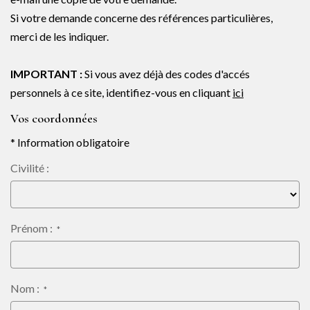
NOTRE AGENCE
Si votre demande concerne des références particulières,
merci de les indiquer.
Notre équipe
Notre actu
IMPORTANT :
Si vous avez déjà des codes d'accés
Notre magazine
personnels à ce site, identifiez-vous en cliquant
ici
Nos partenaires
Vos coordonnées
Nous rejoindre
* Information obligatoire
Civilité :
VENDRE
Estimer votre bien
Prénom :
*
Nos biens vendus
Nom :
*
CONTACT