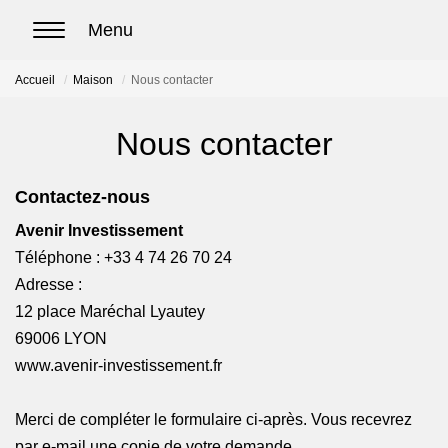
Accueil
Maison
Nous contacter
ACCUEIL
Nous contacter
ACHETER
Contactez-nous
Nos biens en vente
Avenir Investissement
Chasse immobilière
Téléphone :
+33 4 74 26 70 24
Adresse :
LOUER
12 place Maréchal Lyautey
69006
LYON
Nos biens en location
www.avenir-investissement.fr
Nos biens loués
Merci de compléter le formulaire ci-après. Vous recevrez
par e-mail une copie de votre demande.