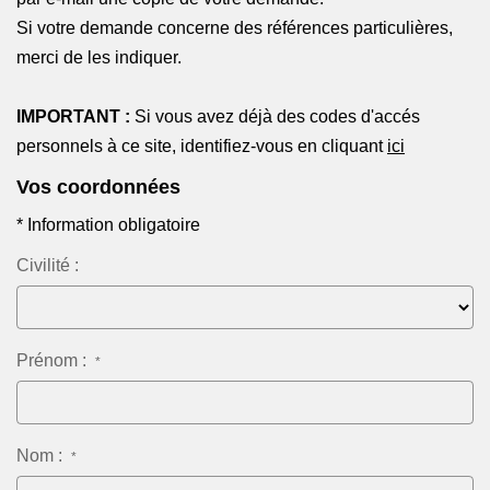
NOTRE AGENCE
Si votre demande concerne des références particulières,
Notre équipe
merci de les indiquer.
Notre actu
IMPORTANT :
Si vous avez déjà des codes d'accés
Notre magazine
personnels à ce site, identifiez-vous en cliquant
ici
Nos partenaires
Vos coordonnées
Nous rejoindre
* Information obligatoire
Civilité :
VENDRE
Estimer votre bien
Nos biens vendus
Prénom :
*
CONTACT
Nom :
*