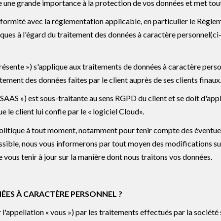
de une grande importance à la protection de vos données et met tou
formité avec la réglementation applicable, en particulier le
Règlem
siques à l'égard du traitement des données à caractère personnel
(ci
résente ») s'applique aux traitements de données à caractère person
aitement des données faites par le client auprès de ses clients finaux
 « SAAS ») est sous-traitante au sens RGPD du client et se doit d'appl
e le client lui confie par le « logiciel Cloud».
olitique à tout moment, notamment pour tenir compte des éventuell
ossible, nous vous informerons par tout moyen des modifications s
 vous tenir à jour sur la manière dont nous traitons vos données.
ÉES À CARACTÈRE PERSONNEL ?
'appellation « vous ») par les traitements effectués par la société