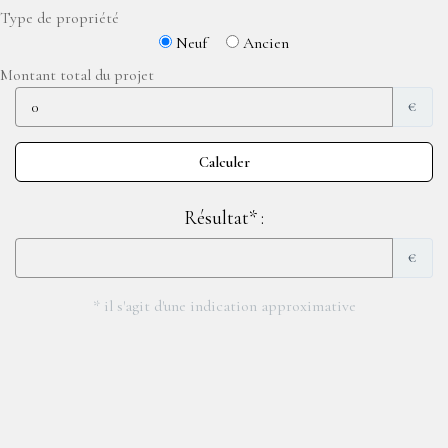
Type de propriété
Neuf
Ancien
Montant total du projet
€
Résultat* :
€
* il s'agit d'une indication approximative