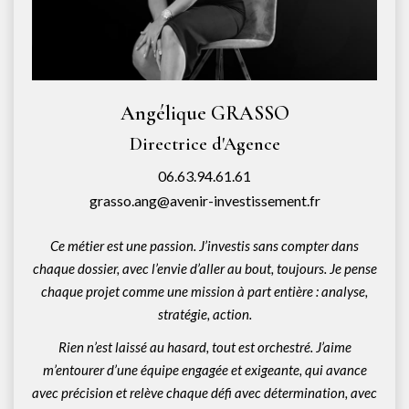
NOTRE AGENCE
Notre équipe
Notre actu
Angélique GRASSO
Notre magazine
Directrice d'Agence
Nos partenaires
06.63.94.61.61
Nous rejoindre
grasso.ang@avenir-investissement.fr
VENDRE
Ce métier est une passion. J’investis sans compter dans
chaque dossier, avec l’envie d’aller au bout, toujours. Je pense
Estimer votre bien
chaque projet comme une mission à part entière : analyse,
stratégie, action.
Nos biens vendus
Rien n’est laissé au hasard, tout est orchestré. J’aime
m’entourer d’une équipe engagée et exigeante, qui avance
CONTACT
avec précision et relève chaque défi avec détermination, avec