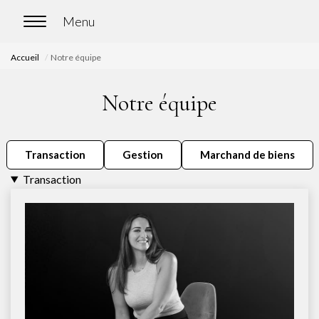
Accueil
Notre équipe
ACCUEIL
Notre équipe
ACHETER
Nos biens en vente
Transaction
Gestion
Marchand de biens
Chasse immobilière
Transaction
LOUER
Nos biens en location
Nos biens loués