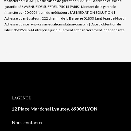
financière : SOCAF. | N° de caisse de garantie : SP33031 | Adresse caisse de
garantie : 26 AVENUE DE SUFFREN 75015 PARIS | Montant de la garantie
financière : 450 000 | Nom du médiateur : SAS MEDIATION SOLUTION |
Adresse du médiateur : 222 chemin de la Bergerie 01800 Saint Jean de Niost |
Adresse du site :
www.sasmediationsolution-conso.fr
| Date d'obtention du
label : 05/12/2024
Entreprise juridiquement et financièrement indépendante
L'AGENCE
12 Place Maréchal Lyautey, 69006 LYON
Nous contacter