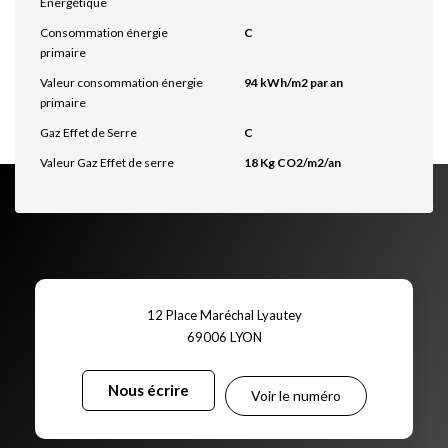
Energétique
Consommation énergie
C
primaire
Valeur consommation énergie
94 kWh/m2 par an
primaire
Gaz Effet de Serre
C
Valeur Gaz Effet de serre
18 Kg CO2/m2/an
12 Place Maréchal Lyautey
69006
LYON
Nous écrire
Voir le numéro