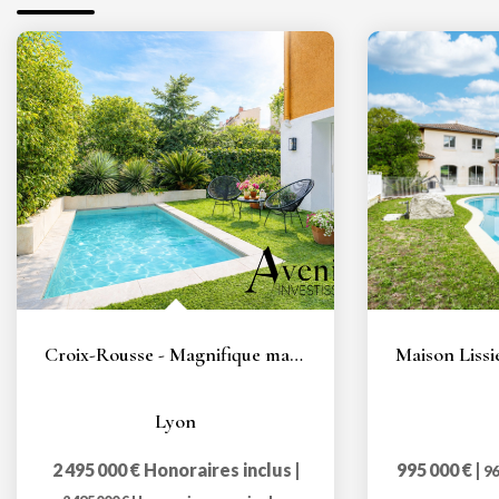
Croix-Rousse - Magnifique maison de 365m2 - 4 chambres -...
Lyon
2 495 000 €
Honoraires inclus
|
995 000 €
|
96