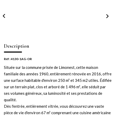
NOTRE AGENCE
Notre équipe
Notre actu
Notre magazine
Nos partenaires
Description
Nous rejoindre
Réf : 4130-1AG-OR
Située sur la commune prisée de Limonest, cette maison
VENDRE
familiale des années 1960, entièrement rénovée en 2016, offre
une surface habitable d'environ 250 m² et 345 m2 utiles. Édifiée
Estimer votre bien
sur un terrain plat, clos et arboré de 1 496 m², elle séduit par
Nos biens vendus
ses volumes généreux, sa luminosité et ses prestations de
qualité.
Dès l'entrée, entièrement vitrée, vous découvrez une vaste
CONTACT
pièce de vie d'environ 67 m² comprenant une cuisine américaine