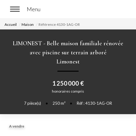
Accueil
Maison
Référence 4130-1AG-OR
ACCUEIL
LIMONEST - Belle maison familiale rénovée
ACHETER
avec piscine sur terrain arboré
Limonest
Nos biens en vente
Chasse immobilière
1 250 000 €
honoraires compris
LOUER
7
pièce(s)
•
250
m²
•
Réf : 4130-1AG-OR
Nos biens en location
Nos biens loués
A vendre