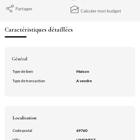
Partager
Calculer mon budget
Caractéristiques détaillées
Général
Type de bien
Maison
Type de transaction
A vendre
Localisation
Code postal
69760
Ville
LIMONEST