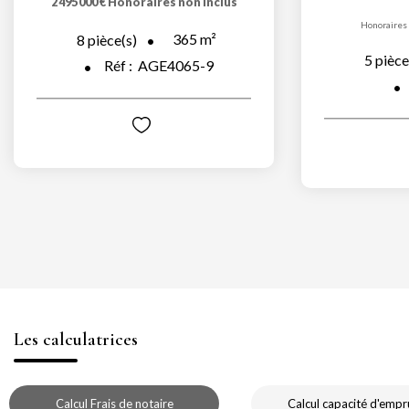
2 495 000 €
Honoraires non inclus
Honoraires 
365
m²
8
pièce(s)
5
pièce
Réf :
AGE4065-9
Les calculatrices
Calcul Frais de notaire
Calcul capacité d'empr