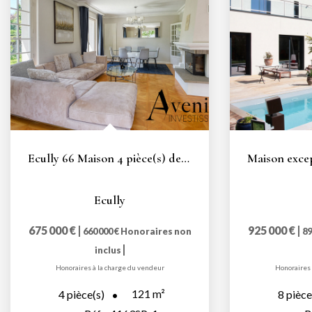
Ecully 66 Maison 4 pièce(s) de 121 m2 avec piscine
Ecully
675 000 €
|
925 000 €
|
660 000 €
Honoraires non
89
|
inclus
Honoraires à la charge du vendeur
Honoraires 
121
m²
4
pièce(s)
8
pièce