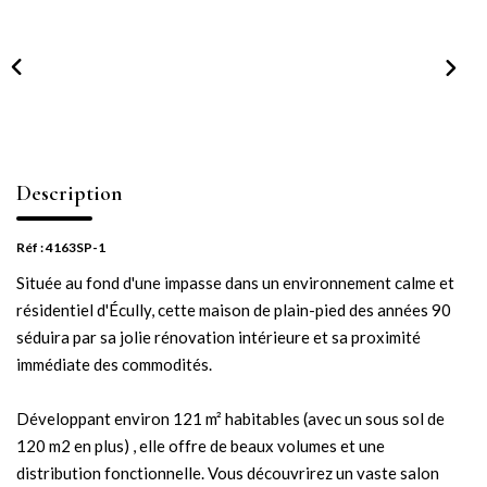
NOTRE AGENCE
Notre équipe
Notre actu
Notre magazine
Nos partenaires
Description
Nous rejoindre
Réf : 4163SP-1
Située au fond d'une impasse dans un environnement calme et
VENDRE
résidentiel d'Écully, cette maison de plain-pied des années 90
séduira par sa jolie rénovation intérieure et sa proximité
Estimer votre bien
immédiate des commodités.
Nos biens vendus
Développant environ 121 m² habitables (avec un sous sol de
120 m2 en plus) , elle offre de beaux volumes et une
CONTACT
distribution fonctionnelle. Vous découvrirez un vaste salon