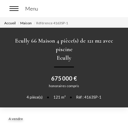
Accueil
Maison
Référence 4163SP-1
ACCUEIL
Ecully 66 Maison 4 pièce(s) de 121 m2 avec
ACHETER
piscine
Ecully
Nos biens en vente
Chasse immobilière
675 000 €
honoraires compris
LOUER
4
pièce(s)
•
121
m²
•
Réf : 4163SP-1
Nos biens en location
Nos biens loués
A vendre