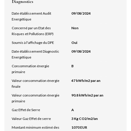
Diagnostics
Date établissement Audit
09/08/2024
Energétique
Concerné par un Etat des
Non
Risques et Pollutions (ERP)
Soumis à l'affichage du DPE
Oui
Date établissement Diagnostic
09/08/2024
Energétique
Consommation énergie
B
primaire
Valeur consommation énergie
47 kWh/m2 par an
finale
Valeur consommation énergie
90.8 kWh/m2 par an
primaire
Gaz Effet de Serre
A
Valeur Gaz Effet de serre
3 Kg CO2/m2/an
Montant minimum estimé des
1070 EUR