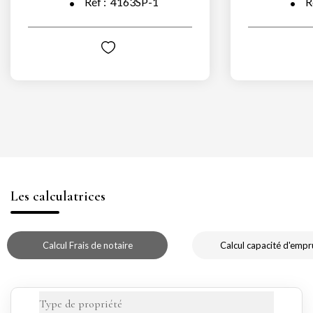
Réf :
4163SP-1
R
Les calculatrices
Calcul Frais de notaire
Calcul capacité d'empr