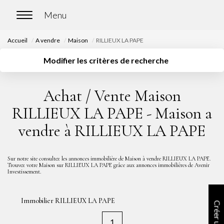
Accueil
A vendre
Maison
RILLIEUX LA PAPE
ACCUEIL
Modifier les critères de recherche
Localisation
Type de transaction
ACHETER
Type de bien
Surface
Plus de critères
Achat / Vente Maison
Budget
Nos biens en vente
RILLIEUX LA PAPE - Maison a
Créer une alerte
Chasse immobilière
vendre à RILLIEUX LA PAPE
LOUER
Sur notre site consultez les annonces immobilière de Maison à vendre RILLIEUX LA PAPE.
Trouvez votre Maison sur RILLIEUX LA PAPE grâce aux annonces immobilières de Avenir
Investissement.
Nos biens en location
Nos biens loués
Immobilier RILLIEUX LA PAPE
1