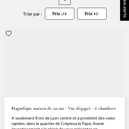
Créer une alerte
NOTRE AGENCE
Notre équipe
Trier par :
Prix -/+
Prix +/-
Notre actu
Notre magazine
Nos partenaires
Nous rejoindre
VENDRE
Estimer votre bien
Nos biens vendus
Magnifique maison de 221 m2 - Vue dégagée - 6 chambres
CONTACT
A seulement 8 mn de Lyon centre et à proximité des voies
rapides, dans le quartier de Crépieux la Pape, Avenir
Investissement a le plaisir de vous présenter en