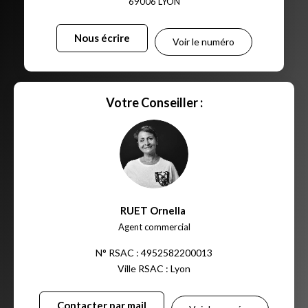
69006
LYON
Nous écrire
Voir le numéro
Votre Conseiller :
RUET Ornella
,
Agent commercial
N° RSAC : 4952582200013
Ville RSAC : Lyon
Contacter par mail