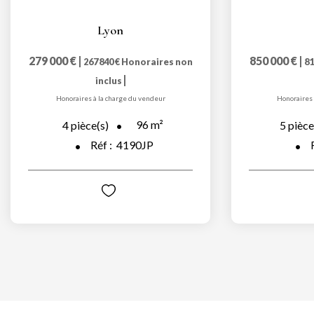
Lyon
279 000 €
|
850 000 €
|
267 840 €
Honoraires non
81
|
inclus
Honoraires à la charge du vendeur
Honoraires 
96
m²
4
pièce(s)
5
pièce
Réf :
4190JP