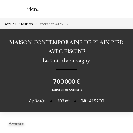
Accueil
Maison
Référence 4152OR
ACCUEIL
MAISON CONTEMPORAINE DE PLAIN PIED
ACHETER
AVEC PISCINE
La tour de salvagny
Nos biens en vente
Chasse immobilière
700 000 €
honoraires compris
LOUER
6
pièce(s)
•
203
m²
•
Réf : 4152OR
Nos biens en location
Nos biens loués
A vendre