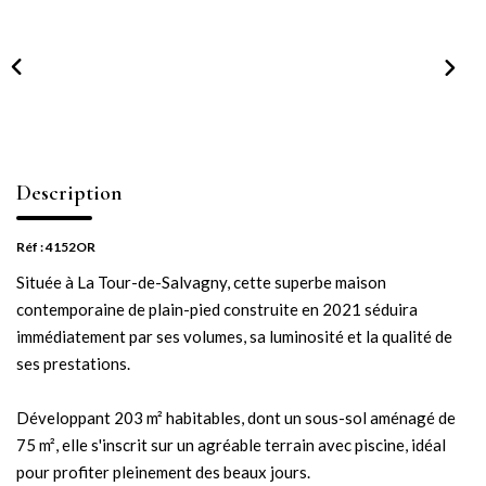
NOTRE AGENCE
Notre équipe
Notre actu
Notre magazine
Nos partenaires
Description
Nous rejoindre
Réf : 4152OR
Située à La Tour-de-Salvagny, cette superbe maison
VENDRE
contemporaine de plain-pied construite en 2021 séduira
immédiatement par ses volumes, sa luminosité et la qualité de
Estimer votre bien
ses prestations.
Nos biens vendus
Développant 203 m² habitables, dont un sous-sol aménagé de
75 m², elle s'inscrit sur un agréable terrain avec piscine, idéal
CONTACT
pour profiter pleinement des beaux jours.