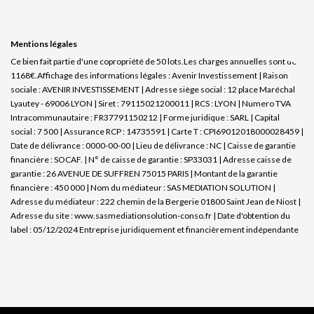
Mentions légales
Ce bien fait partie d'une copropriété de 50 lots.Les charges annuelles sont de
1168€.
Affichage des informations légales : Avenir Investissement | Raison
sociale : AVENIR INVESTISSEMENT | Adresse siège social : 12 place Maréchal
Lyautey - 69006 LYON | Siret : 79115021200011 | RCS : LYON | Numero TVA
Intracommunautaire : FR37791150212 | Forme juridique : SARL | Capital
social : 7 500 | Assurance RCP : 14735591 |
Carte T : CPI69012018000028459 |
Date de délivrance : 0000-00-00 | Lieu de délivrance : NC | Caisse de garantie
financière : SOCAF. | N° de caisse de garantie : SP33031 | Adresse caisse de
garantie : 26 AVENUE DE SUFFREN 75015 PARIS | Montant de la garantie
financière : 450 000 | Nom du médiateur : SAS MEDIATION SOLUTION |
Adresse du médiateur : 222 chemin de la Bergerie 01800 Saint Jean de Niost |
Adresse du site :
www.sasmediationsolution-conso.fr
| Date d'obtention du
label : 05/12/2024
Entreprise juridiquement et financièrement indépendante