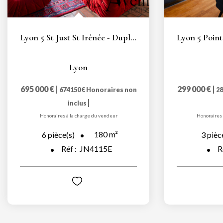
Lyon 5 St Just St Irénée - Duplex de 180m2 en plein centre...
Lyon
695 000 €
|
299 000 €
|
674 150 €
Honoraires non
28
|
inclus
Honoraires à la charge du vendeur
Honoraires 
180
m²
6
pièce(s)
3
pièc
Réf :
JN4115E
R