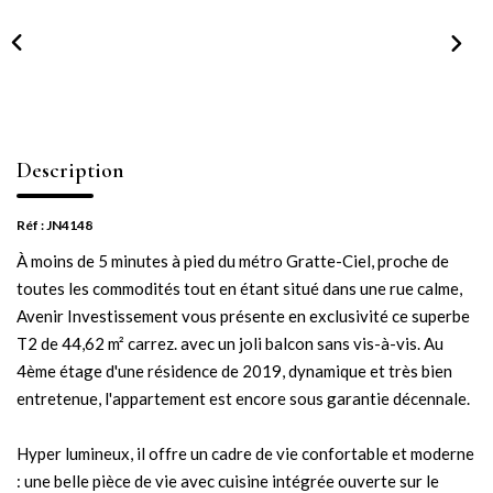
NOTRE AGENCE
Notre équipe
Notre actu
Notre magazine
Description
Nos partenaires
Nous rejoindre
Réf : JN4148
À moins de 5 minutes à pied du métro Gratte-Ciel, proche de
toutes les commodités tout en étant situé dans une rue calme,
VENDRE
Avenir Investissement vous présente en exclusivité ce superbe
T2 de 44,62 m² carrez. avec un joli balcon sans vis-à-vis. Au
Estimer votre bien
4ème étage d'une résidence de 2019, dynamique et très bien
Nos biens vendus
entretenue, l'appartement est encore sous garantie décennale.
Hyper lumineux, il offre un cadre de vie confortable et moderne
CONTACT
: une belle pièce de vie avec cuisine intégrée ouverte sur le