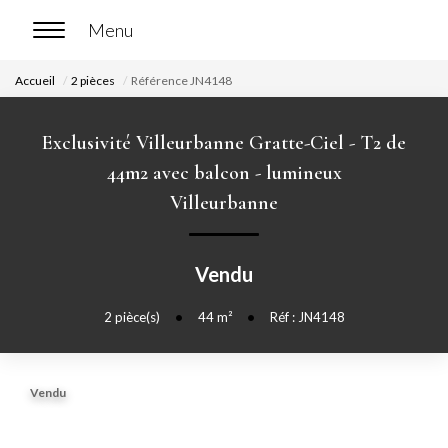
Accueil
2 pièces
Référence JN4148
ACCUEIL
Exclusivité Villeurbanne Gratte-Ciel - T2 de
ACHETER
44m2 avec balcon - lumineux
Villeurbanne
Nos biens en vente
Chasse immobilière
Vendu
LOUER
2
pièce(s)
•
44
m²
•
Réf : JN4148
Nos biens en location
Vendu
Nos biens loués