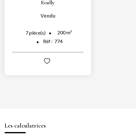
Ecully
Vendu
200
m²
7
pièce(s)
Réf :
774
Les calculatrices