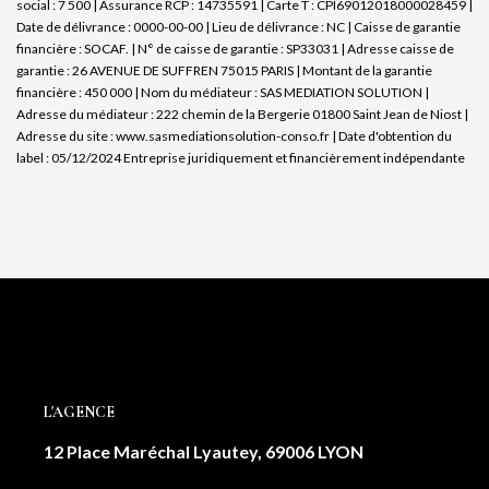
social : 7 500 | Assurance RCP : 14735591 |
Carte T : CPI69012018000028459 |
Date de délivrance : 0000-00-00 | Lieu de délivrance : NC | Caisse de garantie
financière : SOCAF. | N° de caisse de garantie : SP33031 | Adresse caisse de
garantie : 26 AVENUE DE SUFFREN 75015 PARIS | Montant de la garantie
financière : 450 000 | Nom du médiateur : SAS MEDIATION SOLUTION |
Adresse du médiateur : 222 chemin de la Bergerie 01800 Saint Jean de Niost |
Adresse du site :
www.sasmediationsolution-conso.fr
| Date d'obtention du
label : 05/12/2024
Entreprise juridiquement et financièrement indépendante
L'AGENCE
12 Place Maréchal Lyautey, 69006 LYON