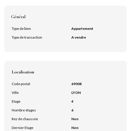
Général
Type de bien
Appartement
Type de transaction
A vendre
Localisation
Code postal
69008
Ville
LYON
Etage
4
Nombre étages
6
Rez de chaussée
Non
Dernier Etage
Non