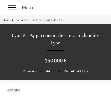
Accueil
2 pièces
Référence AGE4177-2
ACCUEIL
Lyon 8 - Appartement de 44m2 - 1 chambre
ACHETER
Lyon
Nos biens en vente
150 000 €
Chasse immobilière
2
pièce(s)
•
44
m²
•
Réf : AGE4177-2
LOUER
Nos biens en location
A vendre
Nos biens loués