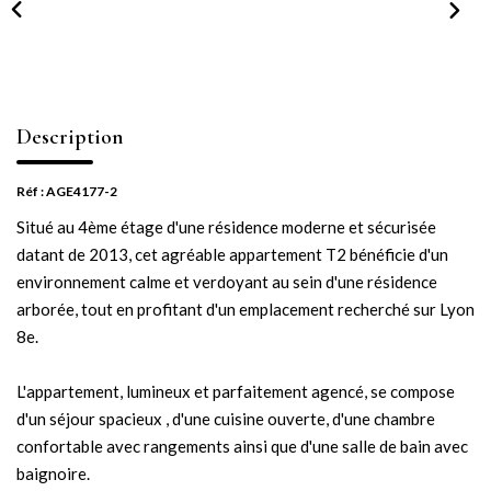
NOTRE AGENCE
Notre équipe
Notre actu
Description
Notre magazine
Nos partenaires
Réf : AGE4177-2
Nous rejoindre
Situé au 4ème étage d'une résidence moderne et sécurisée
datant de 2013, cet agréable appartement T2 bénéficie d'un
environnement calme et verdoyant au sein d'une résidence
VENDRE
arborée, tout en profitant d'un emplacement recherché sur Lyon
8e.
Estimer votre bien
Nos biens vendus
L'appartement, lumineux et parfaitement agencé, se compose
d'un séjour spacieux , d'une cuisine ouverte, d'une chambre
confortable avec rangements ainsi que d'une salle de bain avec
CONTACT
baignoire.