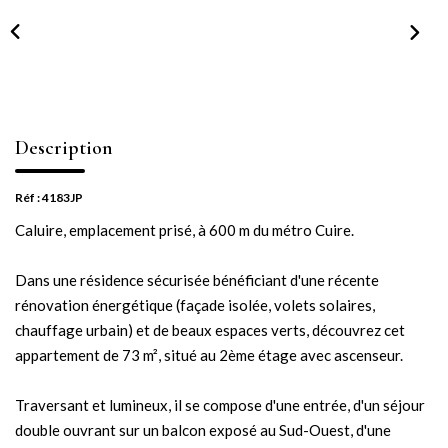
NOTRE AGENCE
Notre équipe
Notre actu
Notre magazine
Description
Nos partenaires
Nous rejoindre
Réf : 4183JP
Caluire, emplacement prisé, à 600 m du métro Cuire.
VENDRE
Dans une résidence sécurisée bénéficiant d'une récente
rénovation énergétique (façade isolée, volets solaires,
Estimer votre bien
chauffage urbain) et de beaux espaces verts, découvrez cet
Nos biens vendus
appartement de 73 m², situé au 2ème étage avec ascenseur.
Traversant et lumineux, il se compose d'une entrée, d'un séjour
CONTACT
double ouvrant sur un balcon exposé au Sud-Ouest, d'une