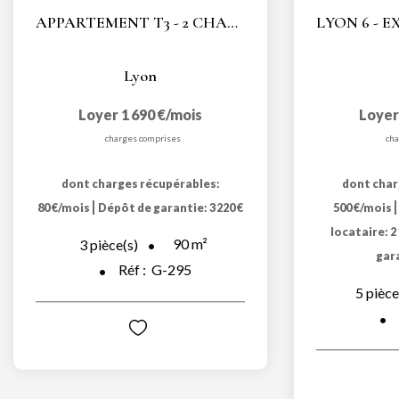
APPARTEMENT T3 - 2 CHAMBRES - 90M2 - AMPÈRE - LYON 2 -...
Lyon
Loyer 1 690 €/mois
Loyer
charges comprises
cha
dont charges récupérables:
dont char
|
80 €/mois
Dépôt de garantie: 3 220 €
500 €/mois
locataire: 2
90
m²
3
pièce(s)
gara
Réf :
G-295
5
pièce