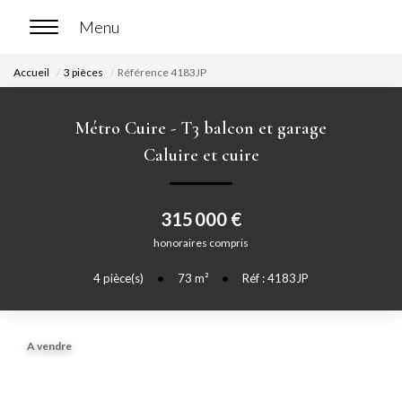
Accueil
3 pièces
Référence 4183JP
ACCUEIL
Métro Cuire - T3 balcon et garage
ACHETER
Caluire et cuire
Nos biens en vente
315 000 €
Chasse immobilière
honoraires compris
4
pièce(s)
•
73
m²
•
Réf : 4183JP
LOUER
Nos biens en location
A vendre
Nos biens loués