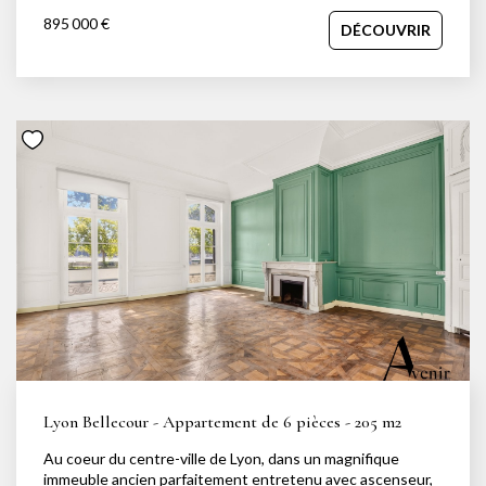
qualité de ses espaces extérieurs, qui totalisent plus de
895 000 €
DÉCOUVRIR
200 m². Terrasse, balcon et espaces abrités sous pergolas
prolongent naturellement les pièces de vie et permettent
de profiter d'un cadre de vie agréable au fil des saisons.
Une petite piscine vient compléter l'ensemble. La pièce de
vie, d'environ 50 m², réunit séjour, salle à manger et cuisine
dans un espace ouvert et lumineux, bénéficiant de
plusieurs expositions et d'un accès direct aux extérieurs.
L'espace nuit propose quatre chambres, dont deux suites
avec dressing, ainsi que deux salles de bains. Un bureau, un
espace lecture, une buanderie et de nombreux
rangements complètent l'organisation de l'appartement.
Situé à proximité de la rue du Commandant Charcot, le bien
bénéficie d'un accès rapide aux grands axes ainsi qu'au
centre de Lyon, tout en restant proche des commerces et
de la vie de quartier du Point du Jour. Un box fermé et
électrifié est disponible en complément. Pour tout
renseignement ou organiser une visite : Jessica
Nachmansohn ? 06 43 29 63 01 jessica@avenir-
investissement.fr
Lyon Bellecour - Appartement de 6 pièces - 205 m2
Au coeur du centre-ville de Lyon, dans un magnifique
immeuble ancien parfaitement entretenu avec ascenseur,