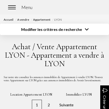
Accueil
A vendre
Appartement
LYON
ACCUEIL
Modifier les critères de recherche
Type de transaction
Localisation
Acheter
Localisation
ACHETER
Achat / Vente Appartement
Type de bien
Surface
Sélectionnez...
Sélectionnez...
Nos biens en vente
LYON - Appartement a vendre à
Budget
Chasse immobilière
LYON
Sélectionnez...
Plus de critères
Créer une alerte
LOUER
Sur notre site consultez les annonces immobilière de Appartement à vendre LYON. Trouvez
votre Appartement sur LYON grâce aux annonces immobilières de Avenir Investissement.
Nos biens en location
Location Appartement LYON
Immobilier LYON
Nos biens loués
Créer une alerte
1
2
Suivante