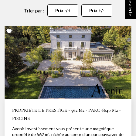
NOTRE AGENCE
Trier par :
Prix -/+
Prix +/-
Notre équipe
Notre actu
Notre magazine
Nos partenaires
Nous rejoindre
VENDRE
Estimer votre bien
Nos biens vendus
PROPRIETE DE PRESTIGE - 562 M2 - PARC 6640 M2 -
PISCINE
CONTACT
Avenir Investissement vous présente une magnifique
propriété de 562 m², nichée au coeur d'un parc paysager de