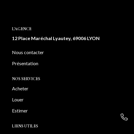
cet appartement est une véritable invitation à l'art de vivre
à Lyon. Une cave complète également ce bien. Votre
contact: Angélique GRASSO: 0663946161 Laura
DEROUAZ 0761754859
L'AGENCE
12 Place Maréchal Lyautey, 69006 LYON
Nous contacter
Présentation
NOS SERVICES
Acheter
Louer
Estimer
LIENS UTILES