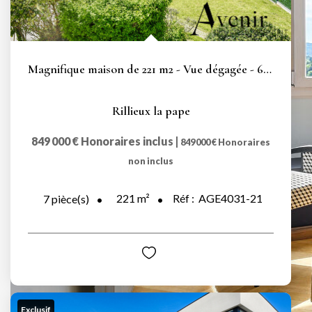
Magnifique maison de 221 m2 - Vue dégagée - 6 chambres
Rillieux la pape
849 000 €
Honoraires inclus
|
849 000 €
Honoraires
non inclus
221
m²
Réf :
AGE4031-21
7
pièce(s)
Exclusif