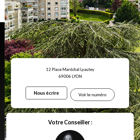
Ce bien est soumis à un diagnostic ERP (État des
Risques et Pollutions). Pour en savoir plus, rendez-
vous sur
https://www.georisques.gouv.fr/
12 Place Maréchal Lyautey
69006
LYON
Nous écrire
Voir le numéro
Votre Conseiller :