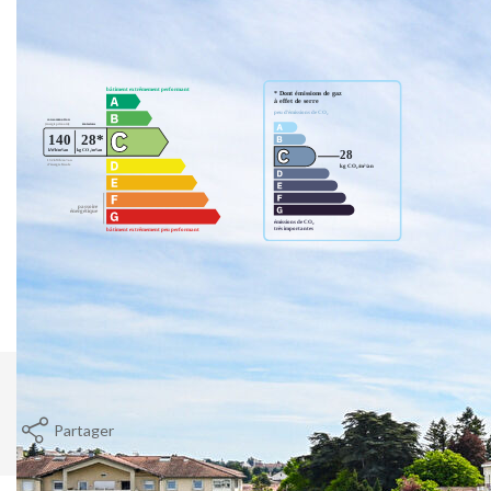
Diagnostics énergétiques
Montant estimé des dépenses annuelles d'énergie pour un usage
standard entre 1170€ et 1650€. indexées aux années 2021,2022
et 2023 (abonnement compris).
Imprimer
Partager
Calculer mon budget