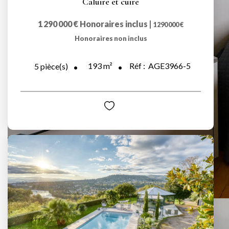
Caluire et cuire
1 290 000 €
Honoraires inclus
|
1 290 000 €
Honoraires non inclus
193
m²
Réf :
AGE3966-5
5
pièce(s)