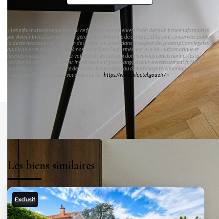
« Les informations recueillies sur ce formulaire sont enregistrées dans un fichier informatisé
par Avenir Investissement pour gérer votre demande de contact. Elles sont conservées pour
la durée nécessaire à la gestion de la relation client dans le respect des prescriptions légales
applicables et sont destinées à nos conseillers Conformément à la loi « informatique et
libertés », vous pouvez exercer votre droit d'accès aux données vous concernant et les faire
rectifier en contactant Avenir Investissement grasso.ang@avenir-investissement.fr. Nous
vous informons de l'existence de la liste d'opposition au démarchage téléphonique « Bloctel
», sur laquelle vous pouvez vous inscrire ici :
https://www.bloctel.gouv.fr/
»
Les biens similaires
Exclusif