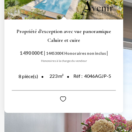
Propriété d'exception avec vue panoramique
Caluire et cuire
1 490 000 €
|
|
1 445 300 €
Honoraires non inclus
Honoraires à la charge du vendeur
223
m²
Réf :
4046AGJP-5
8
pièce(s)