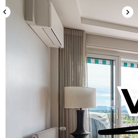
NOTRE AGENCE
Notre équipe
Notre actu
Notre magazine
Nos partenaires
Description
Nous rejoindre
Réf : 4142JP
Idéalement situé dans le secteur très prisé du Vallon / Point du
VENDRE
Jour, à proximité des commerces, écoles et transports.
Estimer votre bien
Situé au 6e et avant-dernier étage, coup de coeur pour cet
Nos biens vendus
appartement T5 de 102 m² entièrement rénové avec des
prestations de qualité.
CONTACT
Il se compose d'un séjour double ouvrant sur un balcon exposé
Sud-Ouest offrant une vue dégagée, d'une cuisine équipée avec