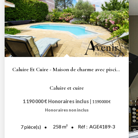
Caluire Et Cuire - Maison de charme avec piscine - 4...
Caluire et cuire
1 190 000 €
Honoraires inclus
|
1 190 000 €
Honoraires non inclus
258
m²
Réf :
AGE4189-3
7
pièce(s)