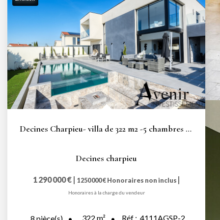
Decines Charpieu- villa de 322 m2 -5 chambres - piscine
Decines charpieu
1 290 000 €
|
|
1 250 000 €
Honoraires non inclus
Honoraires à la charge du vendeur
322
m²
Réf :
4111AGSP-2
8
pièce(s)