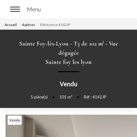
Accueil
4 pièces
Référence 4142JP
ACCUEIL
Sainte Foy-lès-Lyon - T5 de 102 m² - Vue
ACHETER
dégagée
Sainte foy les lyon
Nos biens en vente
Chasse immobilière
Vendu
LOUER
5
pièce(s)
•
101
m²
•
Réf : 4142JP
Nos biens en location
Nos biens loués
Vendu