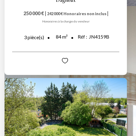
Dagneux
250 000 €
|
|
242 000 €
Honoraires non inclus
Honoraires à la charge du vendeur
84
m²
Réf :
JN4159B
3
pièce(s)