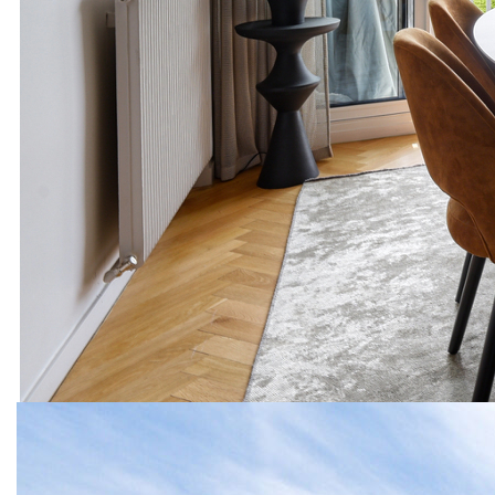
loggia attenante, de trois belles chambres, d'une salle de bains
et d'une salle d'eau.
Une cave et un parking viennent compléter ce bien. Possibilité
d'acquérir un garage fermé en supplément.
Traversant, au calme et doté d'aménagements sur mesure ainsi
que de la climatisation, cet appartement offre un cadre de vie
élégant et confortable.
Dans un environnement verdoyant, la résidence, entièrement
rénovée (isolation par l'extérieur, façades, menuiseries double
vitrage, volets motorisés), bénéficie d'un gardien et de beaux
espaces verts agrémentés d'une aire de jeux pour enfants.
**
Honoraires à la charge du vendeur
Nos honoraires
Nous contacter