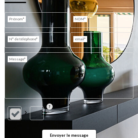
Prénom*
NOM*
N° de téléphone*
email*
Message*
Envoyer le message