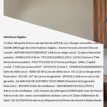
Mentions légales
Ce bien fait partie d'une copropriété de 605 lots.Les charges annuelles sont de
3260€.
Affichage des informations légales : Avenir Investissement | Raison
sociale : AVENIR INVESTISSEMENT | Adresse siège social : 12 place Maréchal
Lyautey - 69006 LYON | Siret : 79115021200011 | RCS : LYON | Numero TVA
Intracommunautaire : FR37791150212 | Forme juridique : SARL | Capital
social : 7 500 | Assurance RCP : 14735591 |
Carte T : CPI69012018000028459 |
Date de délivrance : 0000-00-00 | Lieu de délivrance : NC | Caisse de garantie
financière : SOCAF. | N° de caisse de garantie : SP33031 | Adresse caisse de
garantie : 26 AVENUE DE SUFFREN 75015 PARIS | Montant de la garantie
financière : 450 000 | Nom du médiateur : SAS MEDIATION SOLUTION |
Adresse du médiateur : 222 chemin de la Bergerie 01800 Saint Jean de Niost |
Adresse du site :
www.sasmediationsolution-conso.fr
| Date d'obtention du
label : 05/12/2024
Entreprise juridiquement et financièrement indépendante