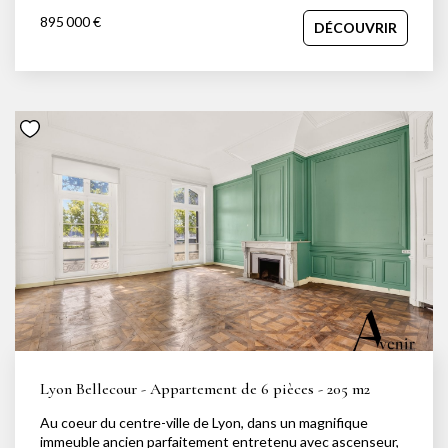
qualité de ses espaces extérieurs, qui totalisent plus de
895 000 €
DÉCOUVRIR
200 m². Terrasse, balcon et espaces abrités sous pergolas
prolongent naturellement les pièces de vie et permettent
de profiter d'un cadre de vie agréable au fil des saisons.
Une petite piscine vient compléter l'ensemble. La pièce de
vie, d'environ 50 m², réunit séjour, salle à manger et cuisine
dans un espace ouvert et lumineux, bénéficiant de
plusieurs expositions et d'un accès direct aux extérieurs.
L'espace nuit propose quatre chambres, dont deux suites
avec dressing, ainsi que deux salles de bains. Un bureau, un
espace lecture, une buanderie et de nombreux
rangements complètent l'organisation de l'appartement.
Situé à proximité de la rue du Commandant Charcot, le bien
bénéficie d'un accès rapide aux grands axes ainsi qu'au
centre de Lyon, tout en restant proche des commerces et
de la vie de quartier du Point du Jour. Un box fermé et
électrifié est disponible en complément. Pour tout
renseignement ou organiser une visite : Jessica
Nachmansohn ? 06 43 29 63 01 jessica@avenir-
investissement.fr
Lyon Bellecour - Appartement de 6 pièces - 205 m2
Au coeur du centre-ville de Lyon, dans un magnifique
immeuble ancien parfaitement entretenu avec ascenseur,