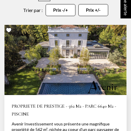
NOTRE AGENCE
Trier par :
Prix -/+
Prix +/-
Notre équipe
Notre actu
Notre magazine
Nos partenaires
Nous rejoindre
VENDRE
Estimer votre bien
Nos biens vendus
PROPRIETE DE PRESTIGE - 562 M2 - PARC 6640 M2 -
PISCINE
CONTACT
Avenir Investissement vous présente une magnifique
propriété de 562 m², nichée au coeur d'un parc paysager de