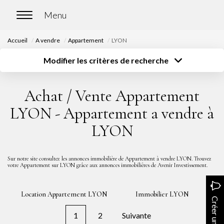
Accueil
A vendre
Appartement
LYON
ACCUEIL
Modifier les critères de recherche
Type de transaction
Localisation
Acheter
Localisation
ACHETER
Achat / Vente Appartement
Type de bien
Surface
Sélectionnez...
Sélectionnez...
Nos biens en vente
LYON - Appartement a vendre à
Budget
Chasse immobilière
LYON
Sélectionnez...
Plus de critères
Créer une alerte
LOUER
Sur notre site consultez les annonces immobilière de Appartement à vendre LYON. Trouvez
votre Appartement sur LYON grâce aux annonces immobilières de Avenir Investissement.
Nos biens en location
Location Appartement LYON
Immobilier LYON
Nos biens loués
Créer une alerte
1
2
Suivante