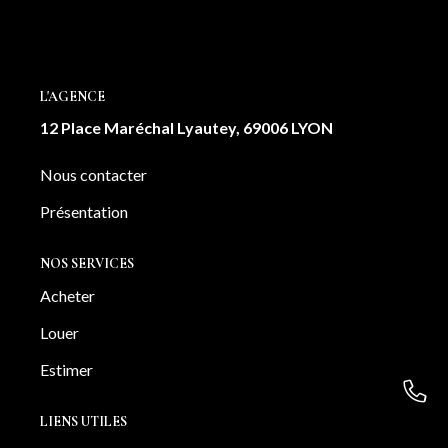
cet appartement est une véritable invitation à l'art de vivre
à Lyon. Une cave complète également ce bien. Votre
contact: Angélique GRASSO: 0663946161 Laura
DEROUAZ 0761754859
L'AGENCE
12 Place Maréchal Lyautey, 69006 LYON
Nous contacter
Présentation
NOS SERVICES
Acheter
Louer
Estimer
LIENS UTILES