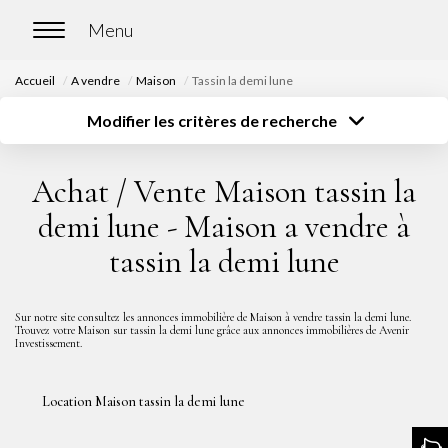
Accueil
A vendre
Maison
Tassin la demi lune
ACCUEIL
Modifier les critères de recherche
Type de transaction
Localisation
Acheter
Localisation
ACHETER
Achat / Vente Maison tassin la
Type de bien
Surface
Sélectionnez...
Sélectionnez...
Nos biens en vente
demi lune - Maison a vendre à
Budget
Chasse immobilière
tassin la demi lune
Sélectionnez...
Plus de critères
Créer une alerte
LOUER
Sur notre site consultez les annonces immobilière de Maison à vendre tassin la demi lune.
Trouvez votre Maison sur tassin la demi lune grâce aux annonces immobilières de Avenir
Investissement.
Nos biens en location
Nos biens loués
Location Maison tassin la demi lune