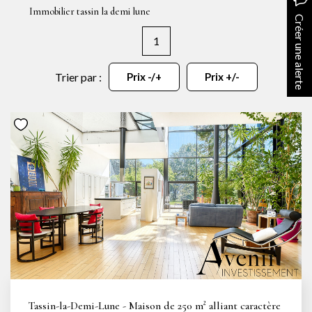
NOTRE AGENCE
Immobilier tassin la demi lune
Créer une alerte
1
Notre équipe
Notre actu
Trier par :
Prix -/+
Prix +/-
Notre magazine
Nos partenaires
Nous rejoindre
VENDRE
Estimer votre bien
Nos biens vendus
CONTACT
Tassin-la-Demi-Lune - Maison de 250 m² alliant caractère