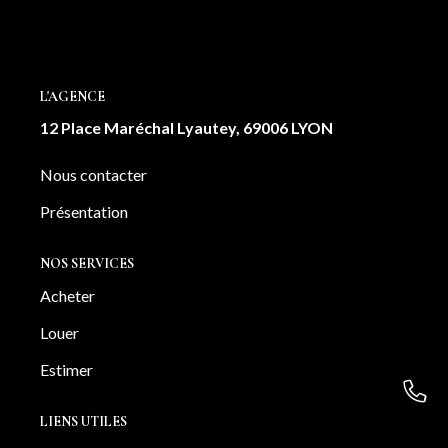
cet appartement est une véritable invitation à l'art de vivre
à Lyon. Une cave complète également ce bien. Votre
contact: Angélique GRASSO: 0663946161 Laura
DEROUAZ 0761754859
L'AGENCE
12 Place Maréchal Lyautey, 69006 LYON
Nous contacter
Présentation
NOS SERVICES
Acheter
Louer
Estimer
LIENS UTILES