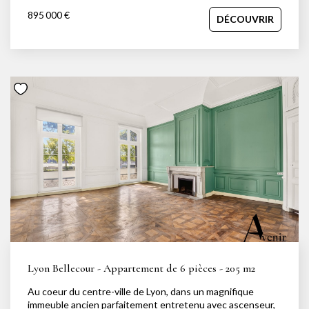
qualité de ses espaces extérieurs, qui totalisent plus de
895 000 €
DÉCOUVRIR
200 m². Terrasse, balcon et espaces abrités sous pergolas
prolongent naturellement les pièces de vie et permettent
de profiter d'un cadre de vie agréable au fil des saisons.
Une petite piscine vient compléter l'ensemble. La pièce de
vie, d'environ 50 m², réunit séjour, salle à manger et cuisine
dans un espace ouvert et lumineux, bénéficiant de
plusieurs expositions et d'un accès direct aux extérieurs.
L'espace nuit propose quatre chambres, dont deux suites
avec dressing, ainsi que deux salles de bains. Un bureau, un
espace lecture, une buanderie et de nombreux
rangements complètent l'organisation de l'appartement.
Situé à proximité de la rue du Commandant Charcot, le bien
bénéficie d'un accès rapide aux grands axes ainsi qu'au
centre de Lyon, tout en restant proche des commerces et
de la vie de quartier du Point du Jour. Un box fermé et
électrifié est disponible en complément. Pour tout
renseignement ou organiser une visite : Jessica
Nachmansohn ? 06 43 29 63 01 jessica@avenir-
investissement.fr
Lyon Bellecour - Appartement de 6 pièces - 205 m2
Au coeur du centre-ville de Lyon, dans un magnifique
immeuble ancien parfaitement entretenu avec ascenseur,