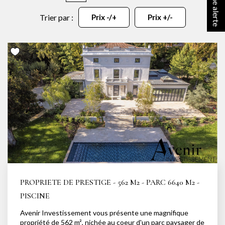
NOTRE AGENCE
Trier par :
Prix -/+
Prix +/-
Notre équipe
Notre actu
Notre magazine
Nos partenaires
Nous rejoindre
VENDRE
Estimer votre bien
Nos biens vendus
PROPRIETE DE PRESTIGE - 562 M2 - PARC 6640 M2 -
PISCINE
CONTACT
Avenir Investissement vous présente une magnifique
propriété de 562 m², nichée au coeur d'un parc paysager de