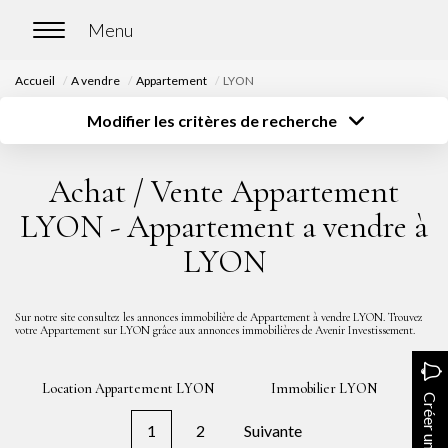
Accueil
A vendre
Appartement
LYON
ACCUEIL
Modifier les critères de recherche
Type de transaction
Localisation
Acheter
Localisation
ACHETER
Achat / Vente Appartement
Type de bien
Surface
Sélectionnez...
Sélectionnez...
Nos biens en vente
LYON - Appartement a vendre à
Budget
Chasse immobilière
LYON
Sélectionnez...
Plus de critères
Créer une alerte
LOUER
Sur notre site consultez les annonces immobilière de Appartement à vendre LYON. Trouvez
votre Appartement sur LYON grâce aux annonces immobilières de Avenir Investissement.
Nos biens en location
Location Appartement LYON
Immobilier LYON
Nos biens loués
Créer une alerte
1
2
Suivante