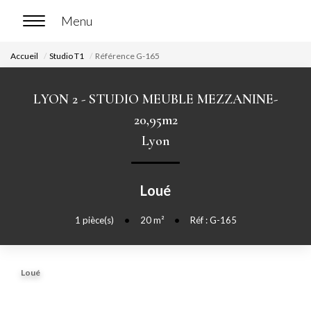
Accueil
Studio T1
Référence G-165
ACCUEIL
LYON 2 - STUDIO MEUBLE MEZZANINE-
ACHETER
20,95m2
Lyon
Nos biens en vente
Chasse immobilière
Loué
LOUER
1
pièce(s)
•
20
m²
•
Réf : G-165
Nos biens en location
Loué
Nos biens loués