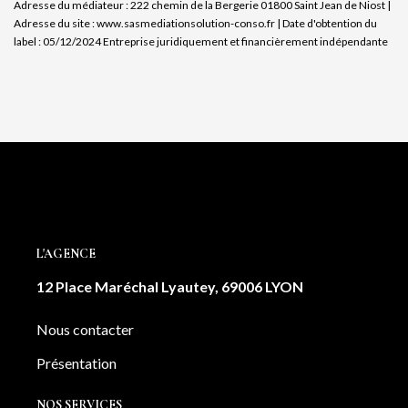
Adresse du médiateur : 222 chemin de la Bergerie 01800 Saint Jean de Niost |
Adresse du site :
www.sasmediationsolution-conso.fr
| Date d'obtention du
label : 05/12/2024
Entreprise juridiquement et financièrement indépendante
L'AGENCE
12 Place Maréchal Lyautey, 69006 LYON
Nous contacter
Présentation
NOS SERVICES