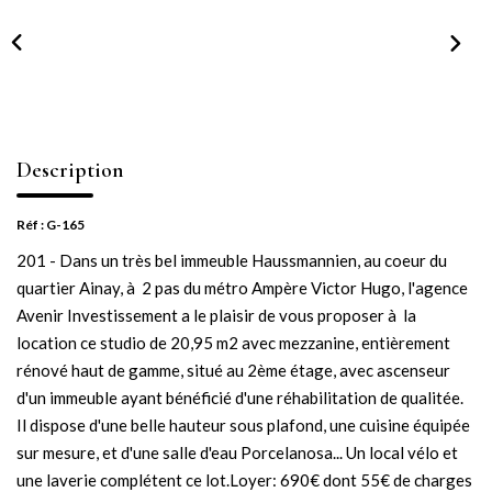
NOTRE AGENCE
Notre équipe
Notre actu
Notre magazine
Description
Nos partenaires
Nous rejoindre
Réf : G-165
201 - Dans un très bel immeuble Haussmannien, au coeur du
quartier Ainay, à 2 pas du métro Ampère Victor Hugo, l'agence
VENDRE
Avenir Investissement a le plaisir de vous proposer à la
location ce studio de 20,95 m2 avec mezzanine, entièrement
Estimer votre bien
rénové haut de gamme, situé au 2ème étage, avec ascenseur
Nos biens vendus
d'un immeuble ayant bénéficié d'une réhabilitation de qualitée.
Il dispose d'une belle hauteur sous plafond, une cuisine équipée
sur mesure, et d'une salle d'eau Porcelanosa... Un local vélo et
CONTACT
une laverie complétent ce lot.Loyer: 690€ dont 55€ de charges