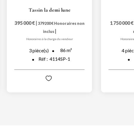
Tassin la demi lune
395 000 €
|
1 750 000 €
379 200 €
Honoraires non
|
inclus
n
Honoraires à la charge du vendeur
Honoraires 
86
m²
3
pièce(s)
4
pièce
Réf :
4114SP-1
R