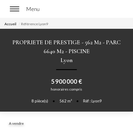
Accueil
Référence Lyon9
ACCUEIL
PROPRIETE DE PRESTIGE - 562 M2 - PARC
ACHETER
6640 M2 - PISCINE
Lyon
Nos biens en vente
Chasse immobilière
5 900 000 €
honoraires compris
LOUER
8
pièce(s)
•
562
m²
•
Réf : Lyon9
Nos biens en location
Nos biens loués
A vendre