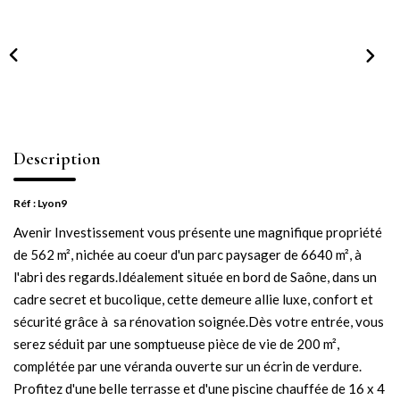
NOTRE AGENCE
Notre équipe
Notre actu
Notre magazine
Nos partenaires
Description
Nous rejoindre
Réf : Lyon9
Avenir Investissement vous présente une magnifique propriété
VENDRE
de 562 m², nichée au coeur d'un parc paysager de 6640 m², à
l'abri des regards.Idéalement située en bord de Saône, dans un
Estimer votre bien
cadre secret et bucolique, cette demeure allie luxe, confort et
Nos biens vendus
sécurité grâce à sa rénovation soignée.Dès votre entrée, vous
serez séduit par une somptueuse pièce de vie de 200 m²,
complétée par une véranda ouverte sur un écrin de verdure.
CONTACT
Profitez d'une belle terrasse et d'une piscine chauffée de 16 x 4