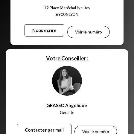
12 Place Maréchal Lyautey
69006
LYON
Nous écrire
Voir le numéro
Votre Conseiller :
GRASSO Angélique
,
Gérante
Contacter par mail
Voir le numéro