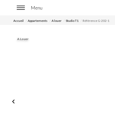
Accueil
Appartements
A louer
Studio T1
Référence G-202-1
A Louer