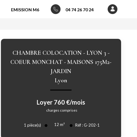
EMISSION M6
04 74 26 70 24
CHAMBRE COLOCATION - LYON 3 -
COEUR MONCHAT - MAISONS 175M2-
JARDIN
Lyon
Loyer 760 €/mois
charges comprises
12
m²
1
pièce(s)
Réf :
G-202-1