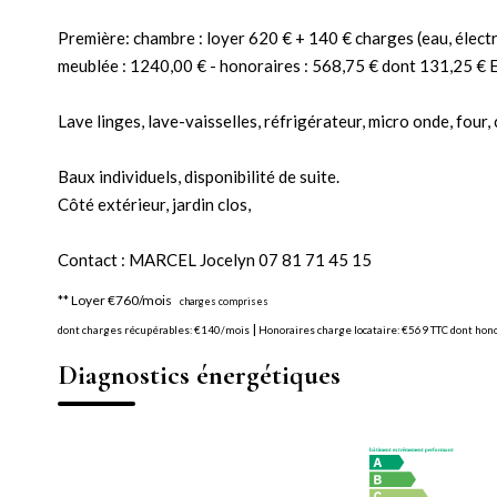
Première: chambre : loyer 620 € + 140 € charges (eau, électri
meublée : 1240,00 € - honoraires : 568,75 € dont 131,25 €
Lave linges, lave-vaisselles, réfrigérateur, micro onde, four,
Baux individuels, disponibilité de suite.
Côté extérieur, jardin clos,
Contact : MARCEL Jocelyn 07 81 71 45 15
**
Loyer €760/mois
charges comprises
|
dont charges récupérables: €140/mois
Honoraires charge locataire: €569 TTC
dont hono
Diagnostics énergétiques