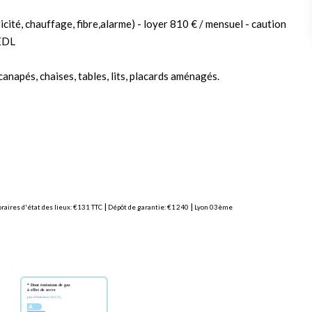
cité, chauffage, fibre,alarme) - loyer 810 € / mensuel - caution
 EDL
 canapés, chaises, tables, lits, placards aménagés.
|
|
raires d'état des lieux: €131 TTC
Dépôt de garantie: €1 240
Lyon 03ème