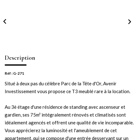
NOTRE AGENCE
Notre équipe
Notre actu
Notre magazine
Nos partenaires
Description
Nous rejoindre
Réf : G-271
Situé à deux pas du célèbre Parc de la Tête d'Or, Avenir
VENDRE
Investissement vous propose ce T3 meublé rare à la location.
Estimer votre bien
Au 3è étage d'une résidence de standing avec ascenseur et
Nos biens vendus
gardien, ses 75m² intégralement rénovés et climatisés sont
idéalement agencés et offrent une qualité de vie incomparable.
Vous apprécierez la luminosité et l'ameublement de cet
CONTACT
appartement, qui se compose d'une entrée desservant sur un