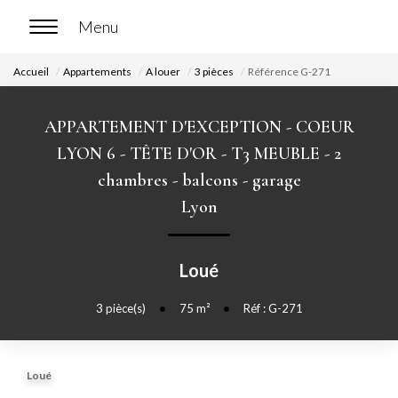
Accueil
Appartements
A louer
3 pièces
Référence G-271
ACCUEIL
APPARTEMENT D'EXCEPTION - COEUR
ACHETER
LYON 6 - TÊTE D'OR - T3 MEUBLE - 2
chambres - balcons - garage
Nos biens en vente
Lyon
Chasse immobilière
Loué
LOUER
3
pièce(s)
•
75
m²
•
Réf : G-271
Nos biens en location
Nos biens loués
Loué