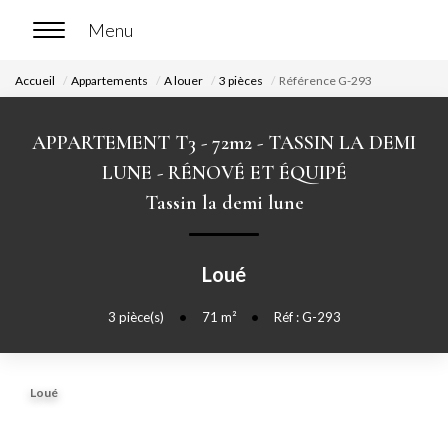
Accueil
Appartements
A louer
3 pièces
Référence G-293
ACCUEIL
APPARTEMENT T3 - 72m2 - TASSIN LA DEMI
ACHETER
LUNE - RÉNOVÉ ET ÉQUIPÉ
Tassin la demi lune
Nos biens en vente
Chasse immobilière
Loué
LOUER
3
pièce(s)
•
71
m²
•
Réf : G-293
Nos biens en location
Loué
Nos biens loués