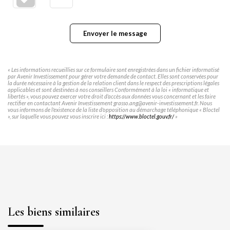
Envoyer le message
« Les informations recueillies sur ce formulaire sont enregistrées dans un fichier informatisé
par Avenir Investissement pour gérer votre demande de contact. Elles sont conservées pour
la durée nécessaire à la gestion de la relation client dans le respect des prescriptions légales
applicables et sont destinées à nos conseillers Conformément à la loi « informatique et
libertés », vous pouvez exercer votre droit d'accès aux données vous concernant et les faire
rectifier en contactant Avenir Investissement grasso.ang@avenir-investissement.fr. Nous
vous informons de l'existence de la liste d'opposition au démarchage téléphonique « Bloctel
», sur laquelle vous pouvez vous inscrire ici :
https://www.bloctel.gouv.fr/
»
Les biens similaires