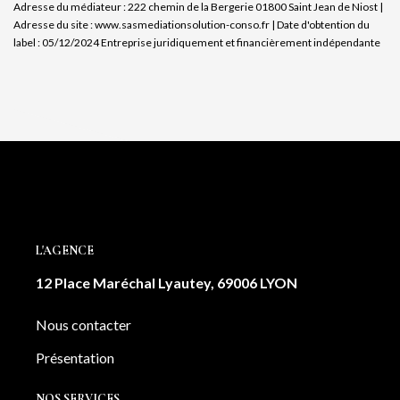
Adresse du médiateur : 222 chemin de la Bergerie 01800 Saint Jean de Niost |
Adresse du site :
www.sasmediationsolution-conso.fr
| Date d'obtention du
label : 05/12/2024
Entreprise juridiquement et financièrement indépendante
L'AGENCE
12 Place Maréchal Lyautey, 69006 LYON
Nous contacter
Présentation
NOS SERVICES