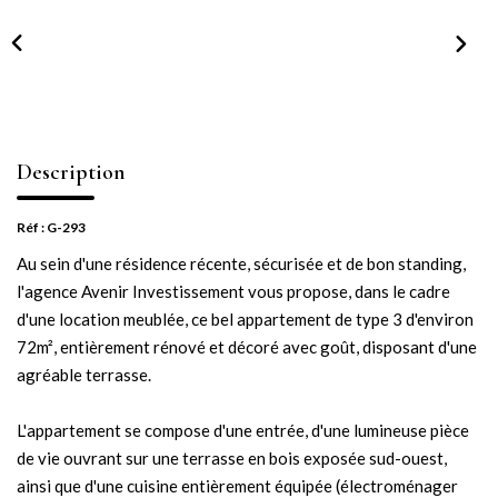
NOTRE AGENCE
Notre équipe
Notre actu
Notre magazine
Description
Nos partenaires
Nous rejoindre
Réf : G-293
Au sein d'une résidence récente, sécurisée et de bon standing,
l'agence Avenir Investissement vous propose, dans le cadre
VENDRE
d'une location meublée, ce bel appartement de type 3 d'environ
72m², entièrement rénové et décoré avec goût, disposant d'une
Estimer votre bien
agréable terrasse.
Nos biens vendus
L'appartement se compose d'une entrée, d'une lumineuse pièce
de vie ouvrant sur une terrasse en bois exposée sud-ouest,
CONTACT
ainsi que d'une cuisine entièrement équipée (électroménager