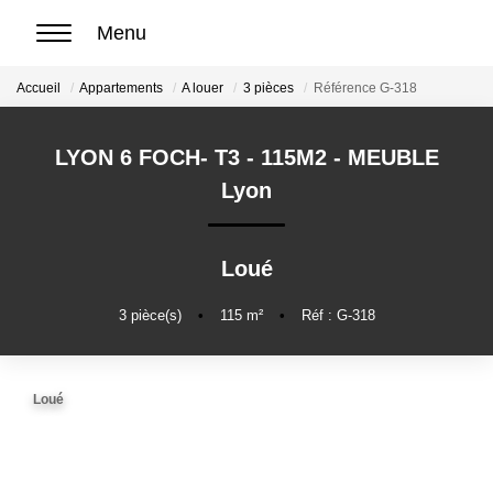
Accueil
Appartements
A louer
3 pièces
Référence G-318
ACCUEIL
LYON 6 FOCH- T3 - 115M2 - MEUBLE
ACHETER
Lyon
Nos biens en vente
Chasse immobilière
Loué
3
pièce(s)
•
115
m²
•
Réf : G-318
LOUER
Nos biens en location
Loué
Nos biens loués