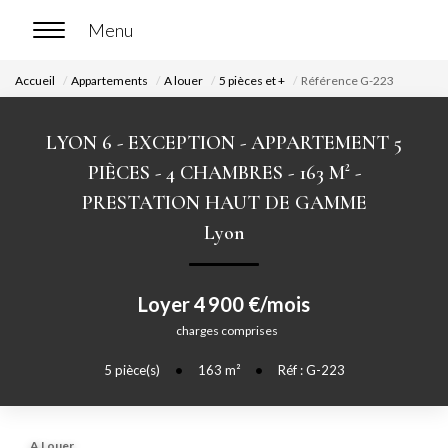
Accueil
Appartements
A louer
5 pièces et +
Référence G-223
ACCUEIL
LYON 6 - EXCEPTION - APPARTEMENT 5
ACHETER
PIÈCES - 4 CHAMBRES - 163 M² -
PRESTATION HAUT DE GAMME
Nos biens en vente
Lyon
Chasse immobilière
Loyer 4 900 €/mois
LOUER
charges comprises
Nos biens en location
5
pièce(s)
•
163
m²
•
Réf : G-223
Nos biens loués
A Louer