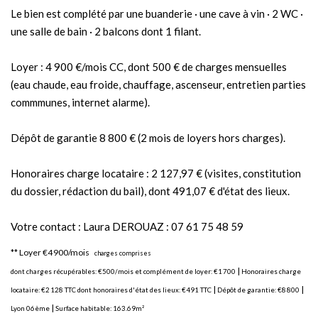
Le bien est complété par une buanderie · une cave à vin · 2 WC ·
une salle de bain · 2 balcons dont 1 filant.
Loyer : 4 900 €/mois CC, dont 500 € de charges mensuelles
(eau chaude, eau froide, chauffage, ascenseur, entretien parties
commmunes, internet alarme).
Dépôt de garantie 8 800 € (2 mois de loyers hors charges).
Honoraires charge locataire : 2 127,97 € (visites, constitution
du dossier, rédaction du bail), dont 491,07 € d'état des lieux.
Votre contact : Laura DEROUAZ : 07 61 75 48 59
**
Loyer €4 900/mois
charges comprises
|
dont charges récupérables: €500/mois
et complément de loyer: €1 700
Honoraires charge
|
|
locataire: €2 128 TTC
dont honoraires d'état des lieux: €491 TTC
Dépôt de garantie: €8 800
|
Lyon 06ème
Surface habitable: 163.69m²