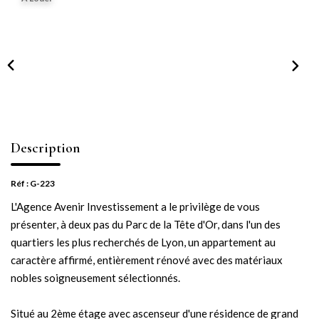
NOTRE AGENCE
Notre équipe
Notre actu
Notre magazine
Nos partenaires
Nous rejoindre
Description
Réf : G-223
VENDRE
L'Agence Avenir Investissement a le privilège de vous
présenter, à deux pas du Parc de la Tête d'Or, dans l'un des
Estimer votre bien
quartiers les plus recherchés de Lyon, un appartement au
Nos biens vendus
caractère affirmé, entièrement rénové avec des matériaux
nobles soigneusement sélectionnés.
CONTACT
Situé au 2ème étage avec ascenseur d'une résidence de grand