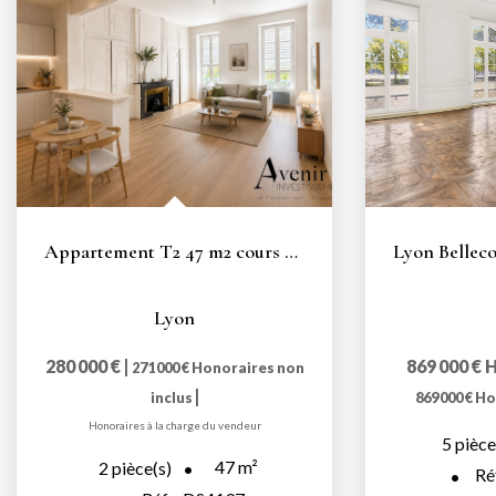
Appartement T2 47 m2 cours Franklin Roosevelt Lyon 6ème
Lyon
280 000 €
|
869 000 €
H
271 000 €
Honoraires non
|
inclus
869 000 €
Ho
Honoraires à la charge du vendeur
5
pièce
47
m²
2
pièce(s)
Ré