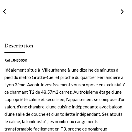
NOTRE AGENCE
Notre équipe
Notre actu
Notre magazine
Description
Nos partenaires
Nous rejoindre
Réf : JN3505K
Idéalement situé à Villeurbanne à une dizaine de minutes à
pied du métro Gratte-Ciel et proche du quartier Ferrandière à
VENDRE
Lyon 3ème, Avenir Investissement vous propose en exclusivité
ce charmant T2 de 48,57m2 carrez. Au troisième étage d'une
Estimer votre bien
copropriété calme et sécurisée, l'appartement se compose d'un
Nos biens vendus
salon, d'une chambre, d'une cuisine indépendante avec balcon,
d'une salle de douche et d'un toilette indépendant. Ses atouts :
le calme, la luminosité, les nombreux rangements,
CONTACT
transformable facilement en T3, proche de nombreux