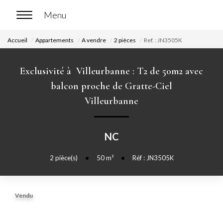
Accueil
Appartements
A vendre
2 pièces
Ref. : JN3505K
ACCUEIL
Exclusivité à Villeurbanne : T2 de 50m2 avec
ACHETER
balcon proche de Gratte-Ciel
Villeurbanne
Nos biens en vente
Chasse immobilière
NC
LOUER
2
pièce(s)
•
50
m²
•
Réf : JN3505K
Nos biens en location
Vendu
Nos biens loués