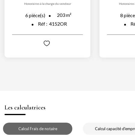
Honoraires à la charge du vendeur
Honoraires 
203
m²
6
pièce(s)
8
pièce
Réf :
4152OR
Ré
Les calculatrices
Calcul Frais de notaire
Calcul capacité d'empr