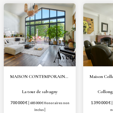
MAISON CONTEMPORAINE DE PLAIN PIED AVEC PISCINE
La tour de salvagny
Collong
700 000 €
|
1 390 000 €
685 000 €
Honoraires non
|
inclus
n