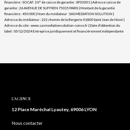
financière : SOCAF. | N° de caisse de garantie : SP33031 | Adresse caisse de
garantie : 26 AVENUE DE SUFFREN 75015 PARIS | Montant de la garantie
financière : 450 000 | Nom du médiateur : SAS MEDIATION SOLUTION |
Adresse du médiateur : 222 chemin de la Bergerie 01800 Saint Jean de Niost |
Adresse du site :
www.sasmediationsolution-conso.fr
| Date d'obtention du
label : 05/12/2024
Entreprise juridiquement et financièrement indépendante
L'AGENCE
12 Place Maréchal Lyautey, 69006 LYON
Nous contacter