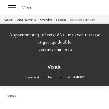
Accueil
Appartements
A vendre
3 pièces
Référence SP4089
ACCUEIL
Appartement 3 pièce(s) 86.14 m2 avec terrasse
ACHETER
et garage double
Decines charpieu
Nos biens en vente
Chasse immobilière
Vendu
LOUER
3
pièce(s)
•
86
m²
•
Réf : SP4089
Nos biens en location
Vendu
Nos biens loués