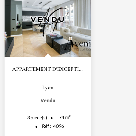
APPARTEMENT D'EXCEPTION - COEUR LYON 6 - TÊTE D'OR - T3...
Lyon
Vendu
74
m²
3
pièce(s)
Réf :
4096