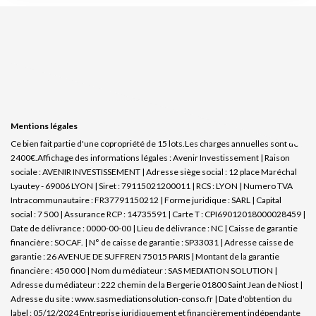
Mentions légales
Ce bien fait partie d'une copropriété de 15 lots.Les charges annuelles sont de
2400€.
Affichage des informations légales : Avenir Investissement | Raison
sociale : AVENIR INVESTISSEMENT | Adresse siège social : 12 place Maréchal
Lyautey - 69006 LYON | Siret : 79115021200011 | RCS : LYON | Numero TVA
Intracommunautaire : FR37791150212 | Forme juridique : SARL | Capital
social : 7 500 | Assurance RCP : 14735591 |
Carte T : CPI69012018000028459 |
Date de délivrance : 0000-00-00 | Lieu de délivrance : NC | Caisse de garantie
financière : SOCAF. | N° de caisse de garantie : SP33031 | Adresse caisse de
garantie : 26 AVENUE DE SUFFREN 75015 PARIS | Montant de la garantie
financière : 450 000 | Nom du médiateur : SAS MEDIATION SOLUTION |
Adresse du médiateur : 222 chemin de la Bergerie 01800 Saint Jean de Niost |
Adresse du site :
www.sasmediationsolution-conso.fr
| Date d'obtention du
label : 05/12/2024
Entreprise juridiquement et financièrement indépendante