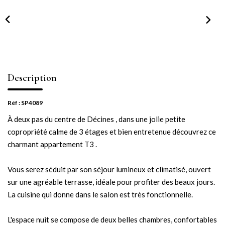
NOTRE AGENCE
Notre équipe
Notre actu
Notre magazine
Description
Nos partenaires
Nous rejoindre
Réf : SP4089
À deux pas du centre de Décines , dans une jolie petite
copropriété calme de 3 étages et bien entretenue découvrez ce
VENDRE
charmant appartement T3 .
Estimer votre bien
Vous serez séduit par son séjour lumineux et climatisé, ouvert
Nos biens vendus
sur une agréable terrasse, idéale pour profiter des beaux jours.
La cuisine qui donne dans le salon est très fonctionnelle.
CONTACT
L'espace nuit se compose de deux belles chambres, confortables