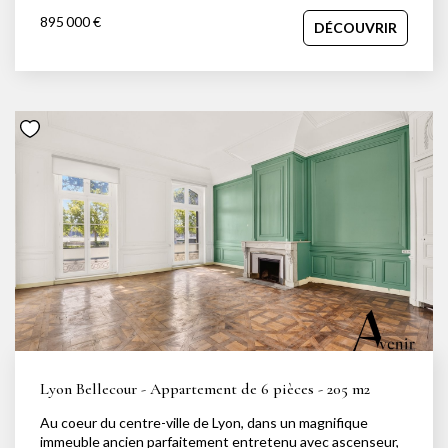
qualité de ses espaces extérieurs, qui totalisent plus de
895 000 €
DÉCOUVRIR
200 m². Terrasse, balcon et espaces abrités sous pergolas
prolongent naturellement les pièces de vie et permettent
de profiter d'un cadre de vie agréable au fil des saisons.
Une petite piscine vient compléter l'ensemble. La pièce de
vie, d'environ 50 m², réunit séjour, salle à manger et cuisine
dans un espace ouvert et lumineux, bénéficiant de
plusieurs expositions et d'un accès direct aux extérieurs.
L'espace nuit propose quatre chambres, dont deux suites
avec dressing, ainsi que deux salles de bains. Un bureau, un
espace lecture, une buanderie et de nombreux
rangements complètent l'organisation de l'appartement.
Situé à proximité de la rue du Commandant Charcot, le bien
bénéficie d'un accès rapide aux grands axes ainsi qu'au
centre de Lyon, tout en restant proche des commerces et
de la vie de quartier du Point du Jour. Un box fermé et
électrifié est disponible en complément. Pour tout
renseignement ou organiser une visite : Jessica
Nachmansohn ? 06 43 29 63 01 jessica@avenir-
investissement.fr
Lyon Bellecour - Appartement de 6 pièces - 205 m2
Au coeur du centre-ville de Lyon, dans un magnifique
immeuble ancien parfaitement entretenu avec ascenseur,