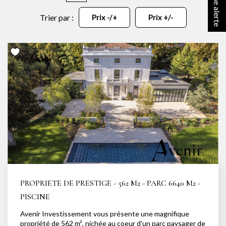
NOTRE AGENCE
Trier par :
Prix -/+
Prix +/-
Notre équipe
Notre actu
Notre magazine
Nos partenaires
Nous rejoindre
VENDRE
Estimer votre bien
Nos biens vendus
PROPRIETE DE PRESTIGE - 562 M2 - PARC 6640 M2 -
PISCINE
CONTACT
Avenir Investissement vous présente une magnifique
propriété de 562 m², nichée au coeur d'un parc paysager de