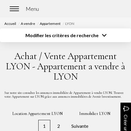
Accueil
A vendre
Appartement
LYON
ACCUEIL
Modifier les critères de recherche
Type de transaction
Localisation
Acheter
Localisation
ACHETER
Achat / Vente Appartement
Type de bien
Surface
Sélectionnez...
Sélectionnez...
Nos biens en vente
LYON - Appartement a vendre à
Budget
Chasse immobilière
LYON
Sélectionnez...
Plus de critères
Créer une alerte
LOUER
Sur notre site consultez les annonces immobilière de Appartement à vendre LYON. Trouvez
votre Appartement sur LYON grâce aux annonces immobilières de Avenir Investissement.
Nos biens en location
Location Appartement LYON
Immobilier LYON
Nos biens loués
Créer une alerte
1
2
Suivante