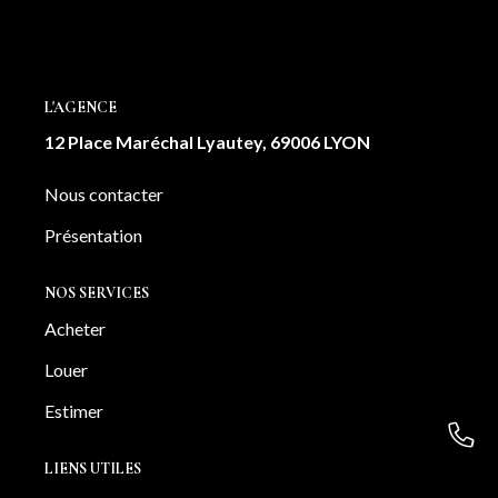
cet appartement est une véritable invitation à l'art de vivre
à Lyon. Une cave complète également ce bien. Votre
contact: Angélique GRASSO: 0663946161 Laura
DEROUAZ 0761754859
L'AGENCE
12 Place Maréchal Lyautey, 69006 LYON
Nous contacter
Présentation
NOS SERVICES
Acheter
Louer
Estimer
LIENS UTILES