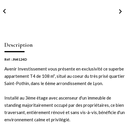
NOTRE AGENCE
Notre équipe
Notre actu
Notre magazine
Description
Nos partenaires
Nous rejoindre
Réf : JN4124D
Avenir Investissement vous présente en exclusivité ce superbe
appartement T4 de 108 m², situé au coeur du très prisé quartier
VENDRE
Saint-Pothin, dans le 6ème arrondissement de Lyon.
Estimer votre bien
Installé au 3ème étage avec ascenseur d'un immeuble de
Nos biens vendus
standing majoritairement occupé par des propriétaires, ce bien
traversant, entièrement rénové et sans vis-à-vis, bénéficie d'un
environnement calme et privilégié.
CONTACT