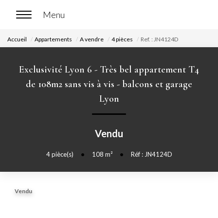
Accueil
Appartements
A vendre
4 pièces
Ref. : JN4124D
ACCUEIL
Exclusivité Lyon 6 - Très bel appartement T4
ACHETER
de 108m2 sans vis à vis - balcons et garage
Lyon
Nos biens en vente
Chasse immobilière
Vendu
LOUER
4
pièce(s)
•
108
m²
•
Réf : JN4124D
Nos biens en location
Vendu
Nos biens loués