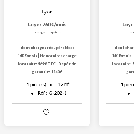
Lyon
Loyer 760 €/mois
Loye
charges comprises
cha
dont charges récupérables:
dont char
|
140 €/mois
Honoraires charge
140 €/mois
|
locataire: 569 € TTC
Dépôt de
locataire: 
garantie: 1 240 €
gara
12
m²
1
pièce(s)
1
pièc
Réf :
G-202-1