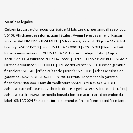
Mentions légales
Ce bien fait partie d'une copropriété de 42 lots.Les charges annuelles sont de
3640€.
Affichage des informations légales : Avenir Investissement | Raison
sociale : AVENIR INVESTISSEMENT | Adresse siège social : 12 place Maréchal
Lyautey - 69006 LYON | Siret : 79115021200011 | RCS : LYON | Numero TVA
Intracommunautaire : FR37791150212 | Forme juridique : SARL | Capital
social : 7 500 | Assurance RCP : 14735591 |
Carte T : CPI69012018000028459 |
Date de délivrance : 0000-00-00 | Lieu de délivrance : NC | Caisse de garantie
financière : SOCAF. | N° de caisse de garantie : SP33031 | Adresse caisse de
garantie : 26 AVENUE DE SUFFREN 75015 PARIS | Montant de la garantie
financière : 450 000 | Nom du médiateur : SAS MEDIATION SOLUTION |
Adresse du médiateur : 222 chemin de la Bergerie 01800 Saint Jean de Niost |
Adresse du site :
www.sasmediationsolution-conso.fr
| Date d'obtention du
label : 05/12/2024
Entreprise juridiquement et financièrement indépendante