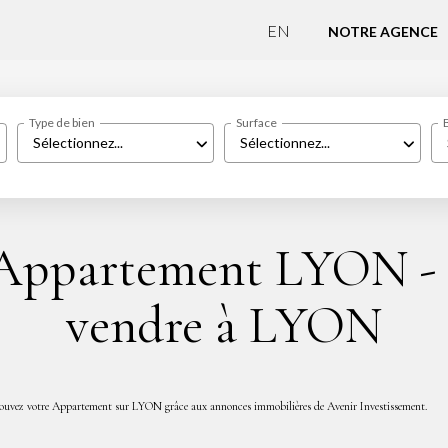
EN
NOTRE AGENCE
Type de bien
Surface
Sélectionnez...
Sélectionnez...
 Appartement LYON -
vendre à LYON
rouvez votre Appartement sur LYON grâce aux annonces immobilières de Avenir Investissement.