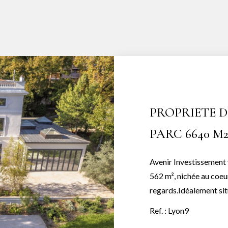
PROPRIETE DE
PARC 6640 M2
Avenir Investissement
562 m², nichée au coeu
regards.Idéalement sit
et bucolique, cette dem
Ref. : Lyon9
sa rénovation soignée.