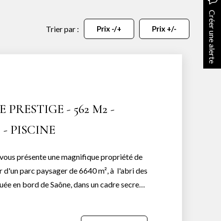
Créer une alerte
Trier par :
Prix -/+
Prix +/-
 PRESTIGE - 562 M2 -
 - PISCINE
 vous présente une magnifique propriété de
r d'un parc paysager de 6640 m², à l'abri des
uée en bord de Saône, dans un cadre secret
eure allie luxe, confort et sécurité grâce à
Dès votre entrée, vous serez séduit par une