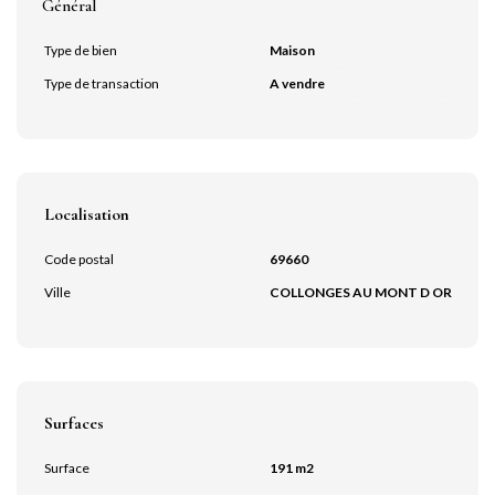
Général
Type de bien
Maison
Type de transaction
A vendre
Localisation
Code postal
69660
Ville
COLLONGES AU MONT D OR
Surfaces
Surface
191 m2