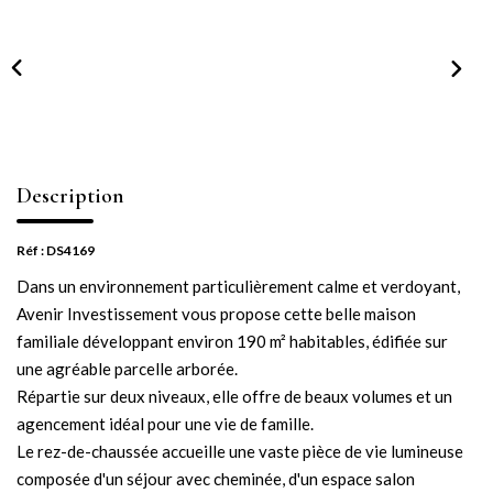
NOTRE AGENCE
Notre équipe
Notre actu
Notre magazine
Nos partenaires
Description
Nous rejoindre
Réf : DS4169
Dans un environnement particulièrement calme et verdoyant,
VENDRE
Avenir Investissement vous propose cette belle maison
familiale développant environ 190 m² habitables, édifiée sur
Estimer votre bien
une agréable parcelle arborée.
Nos biens vendus
Répartie sur deux niveaux, elle offre de beaux volumes et un
agencement idéal pour une vie de famille.
Le rez-de-chaussée accueille une vaste pièce de vie lumineuse
CONTACT
composée d'un séjour avec cheminée, d'un espace salon