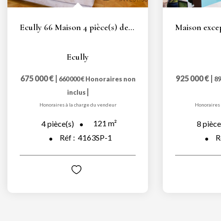
Ecully 66 Maison 4 pièce(s) de 121 m2 avec piscine
Ecully
675 000 €
|
925 000 €
|
660 000 €
Honoraires non
89
|
inclus
Honoraires à la charge du vendeur
Honoraires 
121
m²
4
pièce(s)
8
pièce
Réf :
4163SP-1
R