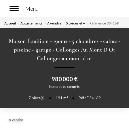
Accueil
Appartements
A vendre
5 pièces et +
Référence DS4169
ACCUEIL
Maison familiale - 190m2 - 5 chambres - calme -
ACHETER
piscine - garage - Collonges Au Mont D Or
Collonges au mont d or
Nos biens en vente
Chasse immobilière
980 000 €
honoraires compris
LOUER
7
pièce(s)
•
191
m²
•
Réf : DS4169
Nos biens en location
Nos biens loués
A vendre