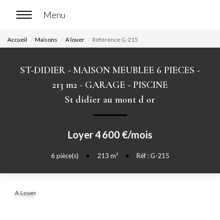
Accueil
Maisons
A louer
Référence G-215
ACCUEIL
ST-DIDIER - MAISON MEUBLEE 6 PIECES -
ACHETER
213 m2 - GARAGE - PISCINE
St didier au mont d or
Nos biens en vente
Chasse immobilière
Loyer 4 600 €/mois
LOUER
6
pièce(s)
•
213
m²
•
Réf : G-215
Nos biens en location
A Louer
Nos biens loués