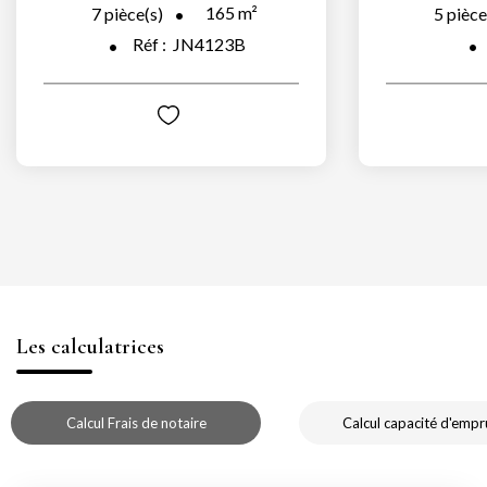
165
m²
7
pièce(s)
5
pièce
Réf :
JN4123B
Les calculatrices
Calcul Frais de notaire
Calcul capacité d'empr