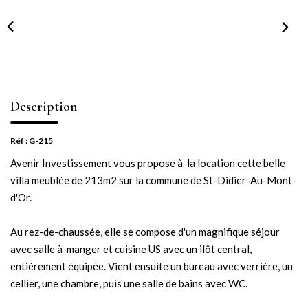
NOTRE AGENCE
Notre équipe
Notre actu
Notre magazine
Description
Nos partenaires
Nous rejoindre
Réf : G-215
Avenir Investissement vous propose à la location cette belle
villa meublée de 213m2 sur la commune de St-Didier-Au-Mont-
VENDRE
d'Or.
Estimer votre bien
Au rez-de-chaussée, elle se compose d'un magnifique séjour
Nos biens vendus
avec salle à manger et cuisine US avec un ilôt central,
entièrement équipée. Vient ensuite un bureau avec verrière, un
cellier, une chambre, puis une salle de bains avec WC.
CONTACT