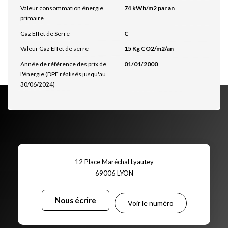
Valeur consommation énergie
74 kWh/m2 par an
primaire
Gaz Effet de Serre
C
Valeur Gaz Effet de serre
15 Kg CO2/m2/an
Année de référence des prix de
01/01/2000
l'énergie (DPE réalisés jusqu'au
30/06/2024)
12 Place Maréchal Lyautey
69006
LYON
Nous écrire
Voir le numéro