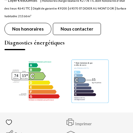
**
Loyer €4 600/mois
|
Honoraires charge locataire: €2 778 TTC
dont honoraires d'état
|
|
|
des lieux: €641 TTC
Dépôt de garantie: €9 200
69370 ST DIDIER AU MONT D OR
Surface
habitable: 213.66m²
Nos honoraires
Nous contacter
Diagnostics énergétiques
Imprimer