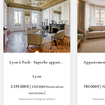
Lyon 6 Foch - Superbe appartement bourgeois T6 de 156m2
Lyon
1 195 000 €
|
785 000 €
|
1 147 200 €
Honoraires
75
|
non inclus
Honoraires à la charge du vendeur
Honoraires 