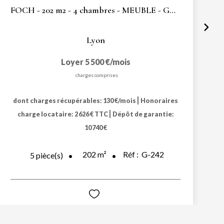
FOCH - 202 m2 - 4 chambres - MEUBLE - GARAGE - CAVE
Lyon
Loyer 5 500 €/mois
charges comprises
|
dont charges récupérables: 130 €/mois
Honoraires
|
charge locataire: 2 626 € TTC
Dépôt de garantie:
10 740 €
202
m²
Réf :
G-242
5
pièce(s)