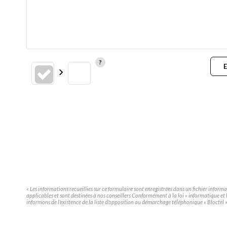
E
« Les informations recueillies sur ce formulaire sont enregistrées dans un fichier inform
applicables et sont destinées à nos conseillers Conformément à la loi « informatique et 
informons de l'existence de la liste d'opposition au démarchage téléphonique « Bloctel », 