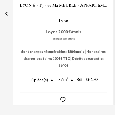
LYON 6 - T3 - 77 M2 MEUBLE - APPARTEMENT MEUBLE
Lyon
Loyer 2 000 €/mois
charges comprises
|
dont charges récupérables: 180 €/mois
Honoraires
|
charge locataire: 1 001 € TTC
Dépôt de garantie:
3 640 €
77
m²
Réf :
G-170
3
pièce(s)