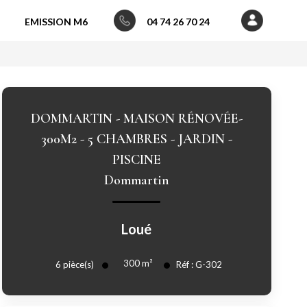
EMISSION M6
04 74 26 70 24
DOMMARTIN - MAISON RÉNOVÉE-
300M2 - 5 CHAMBRES - JARDIN -
PISCINE
Dommartin
Loué
300
m²
6
pièce(s)
Réf :
G-302