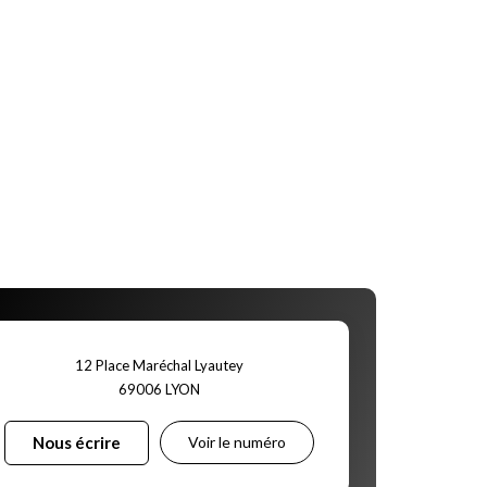
12 Place Maréchal Lyautey
69006
LYON
Nous écrire
Voir le numéro