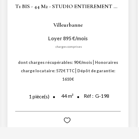
T1 BIS - 44 M2 - STUDIO ENTIEREMENT RENOVE - MEUBLE -...
Villeurbanne
Loyer 895 €/mois
charges comprises
|
dont charges récupérables: 90 €/mois
Honoraires
|
charge locataire: 572 € TTC
Dépôt de garantie:
1 610 €
44
m²
Réf :
G-198
1
pièce(s)