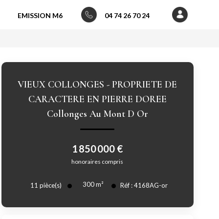
EMISSION M6
04 74 26 70 24
VIEUX COLLONGES - PROPRIETE DE
CARACTERE EN PIERRE DOREE
Collonges Au Mont D Or
1 850 000 €
honoraires compris
300
m²
11
pièce(s)
Réf :
4168AG-or