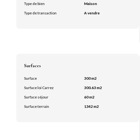
Type de bien
Maison
Type de transaction
A vendre
Surfaces
Surface
300 m2
Surface loi Carrez
300.63 m2
Surface séjour
60 m2
Surface terrain
1342 m2