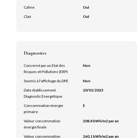
Calme
Oui
Clair
Oui
Diagnostics
Concerné par un Etat des
Non
Risques et Pollutions (ERP)
Soumis à l'affichage du DPE
Non
Date établissement
20/01/2023
Diagnostic Energétique
Consommation énergie
E
primaire
Valeur consommation
208.8 kWh/m2 par an
énergie finale
Valeur consommation
260.1 kWh/m2 par an