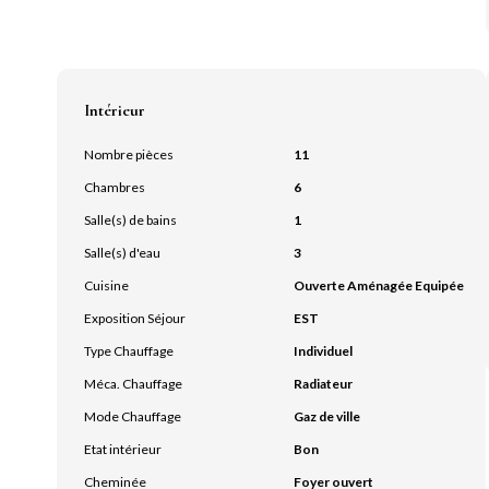
Intérieur
Nombre pièces
11
Chambres
6
Salle(s) de bains
1
Salle(s) d'eau
3
Cuisine
Ouverte Aménagée Equipée
Exposition Séjour
EST
Type Chauffage
Individuel
Méca. Chauffage
Radiateur
Mode Chauffage
Gaz de ville
Etat intérieur
Bon
Cheminée
Foyer ouvert