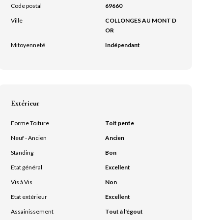
Code postal
69660
Ville
COLLONGES AU MONT D
OR
Mitoyenneté
Indépendant
Extérieur
Forme Toiture
Toit pente
Neuf - Ancien
Ancien
Standing
Bon
Etat général
Excellent
Vis à Vis
Non
Etat extérieur
Excellent
Assainissement
Tout à l'égout