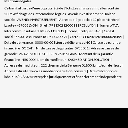
Mentions légales
Ce bien fait partie d'une copropriété de 7 lots.Les charges annuelles sont de
200€.
Affichage des informations légales : Avenir Investissement | Raison
sociale : AVENIR INVESTISSEMENT | Adresse siège social : 12 place Maréchal
Lyautey - 69006 LYON | Siret : 79115021200011 | RCS : LYON | Numero TVA
Intracommunautaire : FR37791150212 | Forme juridique : SARL | Capital
social : 7 500 | Assurance RCP : 14735591 |
Carte T : CPI69012018000028459 |
Date de délivrance : 0000-00-00 | Lieu de délivrance : NC | Caisse de garantie
financière : SOCAF. | N° de caisse de garantie : SP33031 | Adresse caisse de
garantie : 26 AVENUE DE SUFFREN 75015 PARIS | Montant de la garantie
financière : 450 000 | Nom du médiateur : SAS MEDIATION SOLUTION |
Adresse du médiateur : 222 chemin de la Bergerie 01800 Saint Jean de Niost |
Adresse du site :
www.sasmediationsolution-conso.fr
| Date d'obtention du
label : 05/12/2024
Entreprise juridiquement et financièrement indépendante