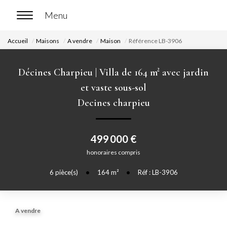
Accueil
Maisons
A vendre
Maison
Référence LB-3906
ACCUEIL
Décines Charpieu | Villa de 164 m² avec jardin
ACHETER
et vaste sous-sol
Decines charpieu
Nos biens en vente
Chasse immobilière
499 000 €
honoraires compris
LOUER
6
pièce(s)
•
164
m²
•
Réf : LB-3906
Nos biens en location
Nos biens loués
A vendre