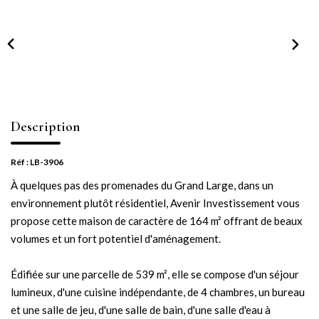
NOTRE AGENCE
Notre équipe
Notre actu
Notre magazine
Nos partenaires
Description
Nous rejoindre
Réf : LB-3906
À quelques pas des promenades du Grand Large, dans un
VENDRE
environnement plutôt résidentiel, Avenir Investissement vous
propose cette maison de caractère de 164 m² offrant de beaux
Estimer votre bien
volumes et un fort potentiel d'aménagement.
Nos biens vendus
Édifiée sur une parcelle de 539 m², elle se compose d'un séjour
lumineux, d'une cuisine indépendante, de 4 chambres, un bureau
CONTACT
et une salle de jeu, d'une salle de bain, d'une salle d'eau à