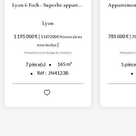
Lyon 6 Foch - Superbe appartement bourgeois T6 de 156m2
Lyon
1 195 000 €
|
785 000 €
|
1 147 200 €
Honoraires
75
|
non inclus
Honoraires à la charge du vendeur
Honoraires 
165
m²
7
pièce(s)
5
pièce
Réf :
JN4123B