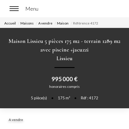
Accueil
Maisons
A vendre
Maison
Référence 4172
ACCUEIL
Maison Lissieu 5 pièces 175 m2 - terrain 1289 m2
ACHETER
avec piscine +jacuzzi
Lissieu
Nos biens en vente
Chasse immobilière
995 000 €
honoraires compris
LOUER
5
pièce(s)
•
175
m²
•
Réf : 4172
Nos biens en location
Nos biens loués
A vendre