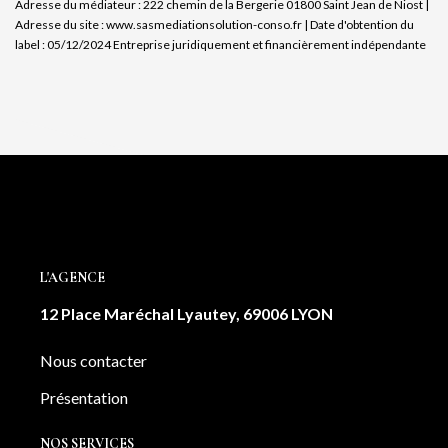
Adresse du médiateur : 222 chemin de la Bergerie 01800 Saint Jean de Niost |
Adresse du site :
www.sasmediationsolution-conso.fr
| Date d'obtention du
label : 05/12/2024
Entreprise juridiquement et financièrement indépendante
L'AGENCE
12 Place Maréchal Lyautey, 69006 LYON
Nous contacter
Présentation
NOS SERVICES