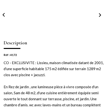
NOTRE AGENCE
Notre équipe
Notre actu
Notre magazine
Nos partenaires
Description
Nous rejoindre
Réf : 4172
CO - EXCLUSIVITE : Lissieu, maison climatisée datant de 2001,
VENDRE
d'une superficie habitable 175 m2 édifiée sur terrain 1289 m2
clos avec piscine + jacuzzi.
Estimer votre bien
Nos biens vendus
En Rez de jardin , une lumineuse pièce à vivre composée d'un
salon, Sam de 48 m2, d'une cuisine entièrement équipée semi
ouverte le tout donnant sur terrasse, piscine, et jardin. Une
CONTACT
chambre d'amis. wc avec laves-mains et un bureau complètent