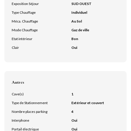
Exposition Séjour
SUD OUEST
Type Chauffage
Individuel
Méca. Chauffage
Au Sol
Mode Chauffage
Gaz de ville
Etat intérieur
Bon
Clair
Oui
Autres
Cave(s)
1
Type de Stationnement
Extérieur et couvert
Nombre places parking
4
Interphone
Oui
Portail électrique
Oui