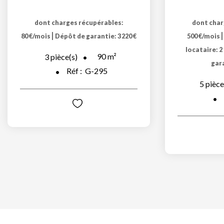
dont charges récupérables:
dont char
|
80 €/mois
Dépôt de garantie: 3 220 €
500 €/mois
locataire: 2
90
m²
3
pièce(s)
gara
Réf :
G-295
5
pièce