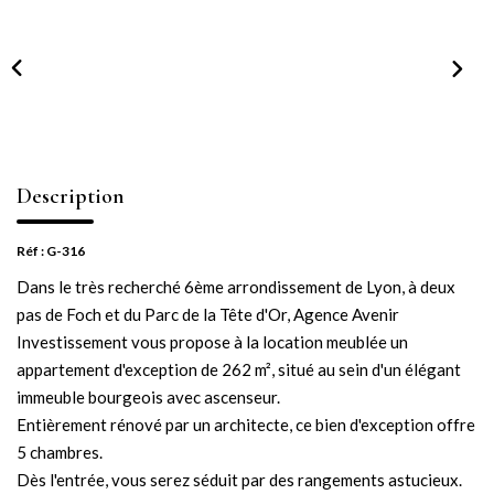
NOTRE AGENCE
Notre équipe
Notre actu
Notre magazine
Nos partenaires
Description
Nous rejoindre
Réf : G-316
Dans le très recherché 6ème arrondissement de Lyon, à deux
VENDRE
pas de Foch et du Parc de la Tête d'Or, Agence Avenir
Investissement vous propose à la location meublée un
Estimer votre bien
appartement d'exception de 262 m², situé au sein d'un élégant
Nos biens vendus
immeuble bourgeois avec ascenseur.
Entièrement rénové par un architecte, ce bien d'exception offre
5 chambres.
CONTACT
Dès l'entrée, vous serez séduit par des rangements astucieux.