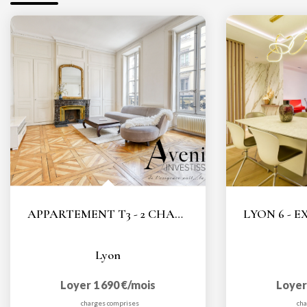
APPARTEMENT T3 - 2 CHAMBRES - 90M2 - AMPÈRE - LYON 2 -...
Lyon
Loyer 1 690 €/mois
Loyer
charges comprises
cha