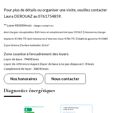
Pour plus de détails ou organiser une visite, veuillez contacter
Laura DEROUAZ au 0761754859.
**
Loyer €8 000/mois
charges comprises
|
dont charges récupérables: €60/mois
et complément de loyer: €3 065
Honoraires charge
|
locataire: €3 406 TTC
dont honoraires d'état des lieux: €786 TTC
Dépôt de garantie: €15 880
|
|
Lyon 06ème
Surface habitable: 262m²
Zone soumise à l'encadrement des loyers
Loyer de base :
7940
€/mois
Loyer de référence majoré (loyer de base à ne pas dépasser) :
€/mois
Complément de loyer :
3065
€/mois
Nos honoraires
Nous contacter
Diagnostics énergétiques