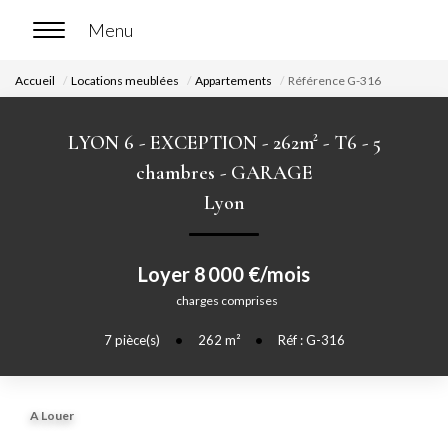
Accueil
Locations meublées
Appartements
Référence G-316
ACCUEIL
LYON 6 - EXCEPTION - 262m² - T6 - 5
ACHETER
chambres - GARAGE
Lyon
Nos biens en vente
Chasse immobilière
Loyer 8 000 €/mois
charges comprises
LOUER
7
pièce(s)
•
262
m²
•
Réf : G-316
Nos biens en location
Nos biens loués
A Louer