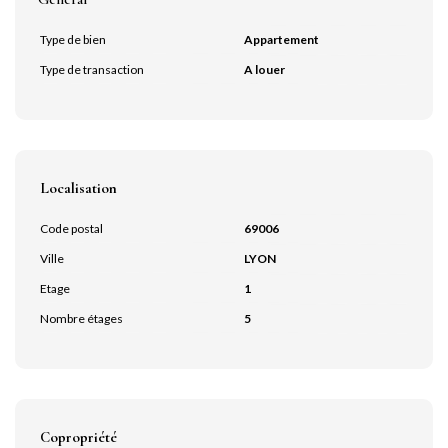
Type de bien
Appartement
Type de transaction
A louer
Localisation
Code postal
69006
Ville
LYON
Etage
1
Nombre étages
5
Copropriété