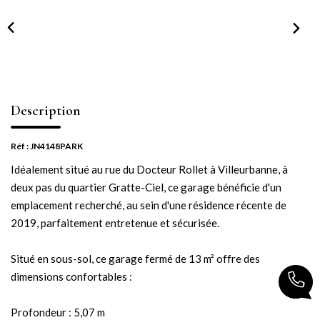
NOTRE AGENCE
Notre équipe
Notre actu
Notre magazine
Description
Nos partenaires
Nous rejoindre
Réf : JN4148PARK
Idéalement situé au rue du Docteur Rollet à Villeurbanne, à
deux pas du quartier Gratte-Ciel, ce garage bénéficie d'un
VENDRE
emplacement recherché, au sein d'une résidence récente de
2019, parfaitement entretenue et sécurisée.
Estimer votre bien
Nos biens vendus
Situé en sous-sol, ce garage fermé de 13 m² offre des
dimensions confortables :
CONTACT
Profondeur : 5,07 m