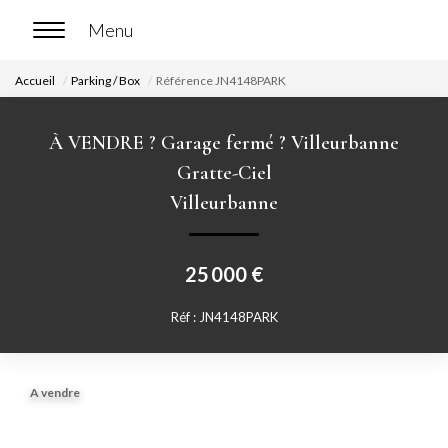
Accueil
Parking / Box
Référence JN4148PARK
ACCUEIL
À VENDRE ? Garage fermé ? Villeurbanne
ACHETER
Gratte-Ciel
Villeurbanne
Nos biens en vente
Chasse immobilière
25 000 €
LOUER
Réf : JN4148PARK
Nos biens en location
A vendre
Nos biens loués