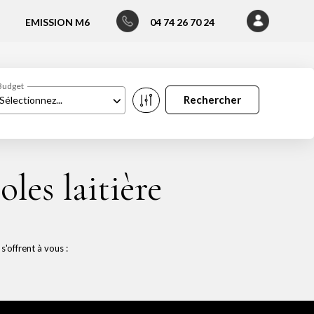
EMISSION M6
04 74 26 70 24
Budget
Sélectionnez...
les laitière
'offrent à vous :