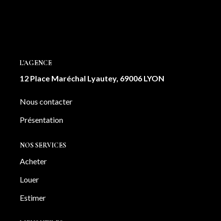
NOTRE AGENCE
Notre équipe
Notre actu
L'AGENCE
Notre magazine
12 Place Maréchal Lyautey, 69006 LYON
Nos partenaires
Nous rejoindre
Nous contacter
Présentation
VENDRE
NOS SERVICES
Estimer votre bien
Acheter
Nos biens vendus
Louer
Estimer
CONTACT