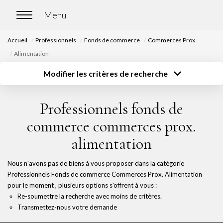
Accueil
Professionnels
Fonds de commerce
Commerces Prox.
ACCUEIL
Alimentation
Modifier les critères de recherche
ACHETER
Type de transaction
Localisation
Acheter
Localisation
Professionnels fonds de
Nos biens en vente
Type de bien
Surface
Sélectionnez...
Sélectionnez...
Chasse immobilière
commerce commerces prox.
Budget
alimentation
Sélectionnez...
Plus de critères
LOUER
Nous n'avons pas de biens à vous proposer dans la catégorie
Créer une alerte
Professionnels Fonds de commerce Commerces Prox. Alimentation
Nos biens en location
pour le moment , plusieurs options s'offrent à vous :
Nos biens loués
Re-soumettre la recherche avec moins de critères.
Transmettez-nous votre demande