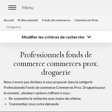
Accueil
Professionnels
Fonds de commerce
Commerces Prox.
ACCUEIL
Droguerie
Modifier les critères de recherche
ACHETER
Type de transaction
Localisation
Acheter
Localisation
Professionnels fonds de
Nos biens en vente
Type de bien
Surface
Sélectionnez...
Sélectionnez...
Chasse immobilière
commerce commerces prox.
Budget
droguerie
Sélectionnez...
Plus de critères
LOUER
Nous n'avons pas de biens à vous proposer dans la catégorie
Créer une alerte
Professionnels Fonds de commerce Commerces Prox. Droguerie pour
Nos biens en location
le moment , plusieurs options s'offrent à vous :
Nos biens loués
Re-soumettre la recherche avec moins de critères.
Transmettez-nous votre demande