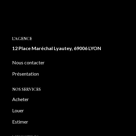
NOTRE AGENCE
Notre équipe
Notre actu
L'AGENCE
Notre magazine
12 Place Maréchal Lyautey, 69006 LYON
Nos partenaires
Nous rejoindre
Nous contacter
Présentation
VENDRE
NOS SERVICES
Estimer votre bien
Acheter
Nos biens vendus
Louer
Estimer
CONTACT