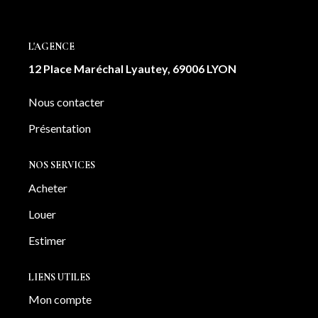
NOTRE AGENCE
L'AGENCE
Notre équipe
12 Place Maréchal Lyautey, 69006 LYON
Notre actu
Notre magazine
Nous contacter
Nos partenaires
Présentation
Nous rejoindre
NOS SERVICES
Acheter
VENDRE
Louer
Estimer votre bien
Estimer
Nos biens vendus
LIENS UTILES
Mon compte
CONTACT