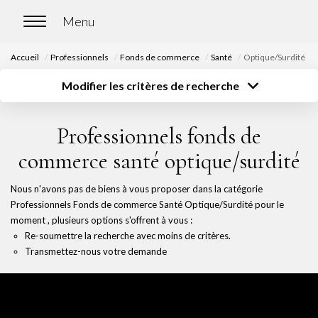
Accueil
Professionnels
Fonds de commerce
Santé
Optique/Surdité
ACCUEIL
Modifier les critères de recherche
Type de transaction
Localisation
Acheter
Localisation
ACHETER
Professionnels fonds de
Type de bien
Surface
Sélectionnez...
Sélectionnez...
Nos biens en vente
commerce santé optique/surdité
Budget
Chasse immobilière
Sélectionnez...
Plus de critères
Nous n'avons pas de biens à vous proposer dans la catégorie
Professionnels Fonds de commerce Santé Optique/Surdité pour le
Créer une alerte
moment , plusieurs options s'offrent à vous :
LOUER
Re-soumettre la recherche avec moins de critères.
Transmettez-nous votre demande
Nos biens en location
Nos biens loués