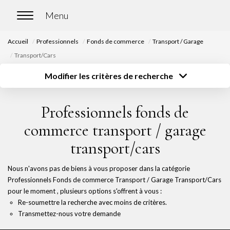
Accueil
Professionnels
Fonds de commerce
Transport / Garage
ACCUEIL
Transport/Cars
Modifier les critères de recherche
ACHETER
Type de transaction
Localisation
Acheter
Localisation
Professionnels fonds de
Nos biens en vente
Type de bien
Surface
Sélectionnez...
Sélectionnez...
Chasse immobilière
commerce transport / garage
Budget
transport/cars
Sélectionnez...
Plus de critères
LOUER
Nous n'avons pas de biens à vous proposer dans la catégorie
Créer une alerte
Professionnels Fonds de commerce Transport / Garage Transport/Cars
Nos biens en location
pour le moment , plusieurs options s'offrent à vous :
Nos biens loués
Re-soumettre la recherche avec moins de critères.
Transmettez-nous votre demande