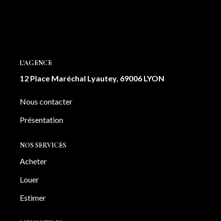
NOTRE AGENCE
Notre équipe
Notre actu
L'AGENCE
Notre magazine
12 Place Maréchal Lyautey, 69006 LYON
Nos partenaires
Nous rejoindre
Nous contacter
Présentation
VENDRE
NOS SERVICES
Estimer votre bien
Acheter
Nos biens vendus
Louer
Estimer
CONTACT