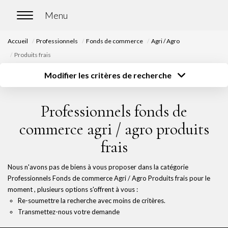
Accueil
Professionnels
Fonds de commerce
Agri / Agro
ACCUEIL
Produits frais
Modifier les critères de recherche
ACHETER
Type de transaction
Localisation
Acheter
Localisation
Professionnels fonds de
Nos biens en vente
Type de bien
Surface
Sélectionnez...
Sélectionnez...
Chasse immobilière
commerce agri / agro produits
Budget
frais
Sélectionnez...
Plus de critères
LOUER
Nous n'avons pas de biens à vous proposer dans la catégorie
Créer une alerte
Professionnels Fonds de commerce Agri / Agro Produits frais pour le
Nos biens en location
moment , plusieurs options s'offrent à vous :
Nos biens loués
Re-soumettre la recherche avec moins de critères.
Transmettez-nous votre demande