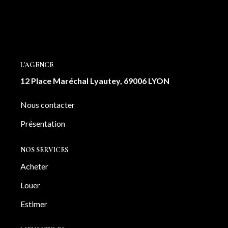
NOTRE AGENCE
Notre équipe
Notre actu
L'AGENCE
Notre magazine
12 Place Maréchal Lyautey, 69006 LYON
Nos partenaires
Nous rejoindre
Nous contacter
Présentation
VENDRE
NOS SERVICES
Estimer votre bien
Acheter
Nos biens vendus
Louer
Estimer
CONTACT