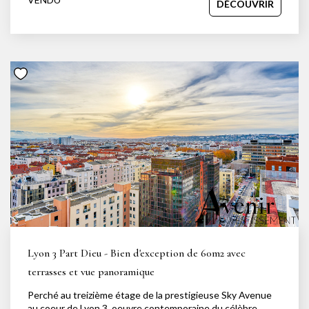
DÉCOUVRIR
l'ameublement de cet appartement, qui se compose d'une
entrée desservant sur un séjour avec une cuisine ouverte
entièrement équipée. Un balcon avec vue sur l'entrée du
parc complète ce bien. Côté nuit, vous retrouverez 2
chambres avec dressing, dont une avec balcon donnant sur
cour, ainsi qu'une salle d'eau et un WC séparé. Ce bien est
idéalement situé pour profiter des atouts du 6è
arrondissement de Lyon, tout en bénéficiant de la
tranquillité et de la proximité avec l'un des plus beaux
parcs de la ville. À proximité immédiate des transports en
commun, des commerces de quartier et des restaurants,
cet appartement est une véritable invitation à l'art de vivre
à Lyon. Une cave complète également ce bien. Votre
contact: Angélique GRASSO: 0663946161 Laura
DEROUAZ 0761754859
Lyon 3 Part Dieu - Bien d'exception de 60m2 avec
terrasses et vue panoramique
Perché au treizième étage de la prestigieuse Sky Avenue
au coeur de Lyon 3, oeuvre contemporaine du célèbre