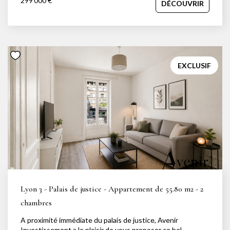
299 000 €
DÉCOUVRIR
de vie, exposée sud, d'une cuisine aménagée, de deux
chambres avec placards intégrés, d'une salle d'eau et d'un
toilette indépendant. Une cave complète le bien et un local
à vélos est présent au sein de la copropriété. Ses atouts
principaux : localisation exceptionnelle, clarté, double
exposition, troisième chambre possible. Des places de
stationnement sont disponibles au sein de la copropriété.
EXCLUSIF
Un bien à découvrir sans tarder ! Votre contact privilégié :
Jessica Nachmansohn au 06 43 29 63 01 / jessica@avenir-
investissement.fr
Lyon 3 - Palais de justice - Appartement de 55.80 m2 - 2
chambres
A proximité immédiate du palais de justice, Avenir
Investissement a le plaisir de vous proposer ce bel