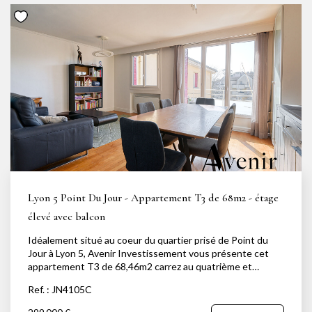
complètent ce bien. Environnement calme, proche
commerces, écoles et transports (bus & métro). Local
vélos.
Lyon 5 Point Du Jour - Appartement T3 de 68m2 - étage
élevé avec balcon
Idéalement situé au coeur du quartier prisé de Point du
Jour à Lyon 5, Avenir Investissement vous présente cet
appartement T3 de 68,46m2 carrez au quatrième et
dernier étage d'un immeuble dynamique et entretenu. Ce
Ref. : JN4105C
bien séduit par sa lumière exceptionnelle, ses vues
dégagées et ses deux balcons. Il se compose d'une pièce