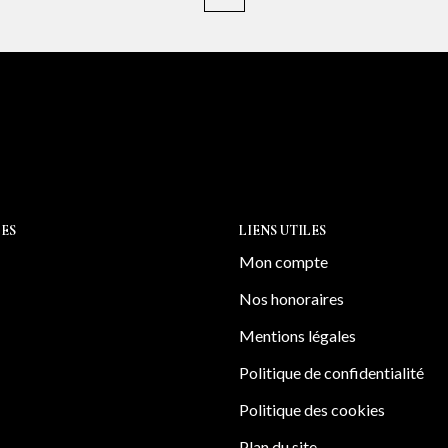
restanques. Une cave et un 
stationnements dont u
électrique. Isolation, pompe à chaleur, climatisation réversible et
volets électriques. Un bien rare sur le secteur, idéal pour les
amateurs de nature, de
Proximité immédiate d
ES
LIENS UTILES
Mon compte
Nos honoraires
Mentions légales
Politique de confidentialité
Politique des cookies
Plan du site