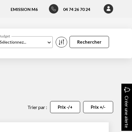
EMISSION M6
04 74 26 70 24
Budget
Sélectionnez...
Créer une alerte
Trier par :
Prix -/+
Prix +/-