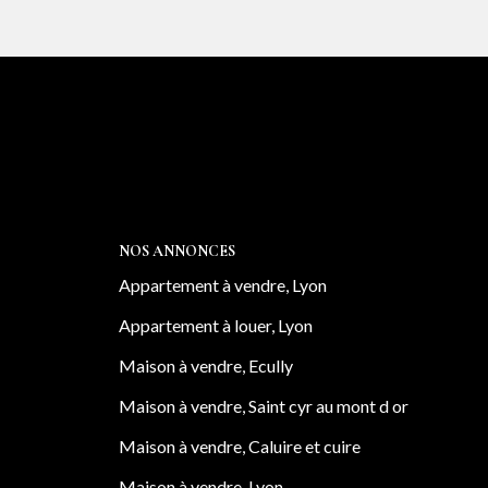
atelier complète ce bien. Plusieurs
n carport équipé de bornes de recharge
 tranquillité et de vues panoramiques.
es commerces, des écoles et des transports.
NOS ANNONCES
Appartement à vendre, Lyon
Appartement à louer, Lyon
Maison à vendre, Ecully
Maison à vendre, Saint cyr au mont d or
Maison à vendre, Caluire et cuire
Maison à vendre, Lyon