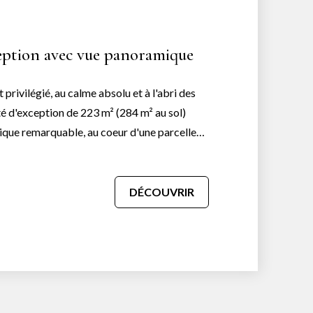
eption avec vue panoramique
rivilégié, au calme absolu et à l'abri des
té d'exception de 223 m² (284 m² au sol)
ique remarquable, au coeur d'une parcelle
lité ainsi que des volumes généreux et
DÉCOUVRIR
r une terrasse dominant la Saône et les
ine sur mesure entièrement équipée, d'un
e cinq chambres, de trois salles d'eau, une
ne cuisine d'été en accès direct à la terrasse.
gé constitue un véritable havre de paix, avec
e 12 x 5 m, un kiosque et un potager en