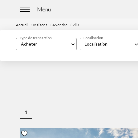
Accueil
Maisons
A vendre
Villa
Type de transaction
Localisation
Acheter
Localisation
1